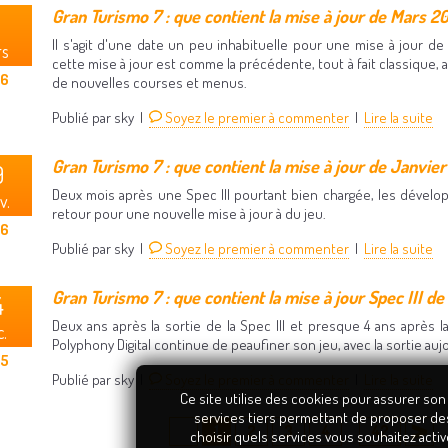
Gran Turismo 7 : que contient la mise à jour de Mars 2
Il s'agit d'une date un peu inhabituelle pour une mise à jour de
rs
cette mise à jour est comme la précédente, tout à fait classique, 
26
de nouvelles courses et menus.
Publié par sky |
Soyez le premier à commenter
|
Lire la suite
Gran Turismo 7 : que contient la mise à jour de Janvie
9
Deux mois après une Spec III pourtant bien chargée, les dévelo
v.
retour pour une nouvelle mise à jour à du jeu.
26
Publié par sky |
Soyez le premier à commenter
|
Lire la suite
Gran Turismo 7 : que contient la mise à jour Spec III 
4
Deux ans après la sortie de la Spec III et presque 4 ans après la 
.
Polyphony Digital continue de peaufiner son jeu, avec la sortie aujo
25
Publié par sky |
Soyez le premier à commenter
|
Lire la suite
Ce site utilise des cookies pour assurer son
services tiers permettant de proposer de
1
2
3
4
42
...
choisir quels services vous souhaitez activ