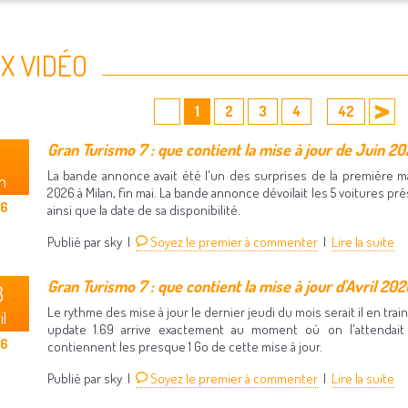
X VIDÉO
1
2
3
4
42
...
Gran Turismo 7 : que contient la mise à jour de Juin 20
La bande annonce avait été l'un des surprises de la première 
n
2026 à Milan, fin mai. La bande annonce dévoilait les 5 voitures pré
26
ainsi que la date de sa disponibilité.
Publié par sky |
Soyez le premier à commenter
|
Lire la suite
Gran Turismo 7 : que contient la mise à jour d'Avril 202
3
Le rythme des mise à jour le dernier jeudi du mois serait il en trai
il
update 1.69 arrive exactement au moment où on l'attendai
26
contiennent les presque 1 Go de cette mise à jour.
Publié par sky |
Soyez le premier à commenter
|
Lire la suite