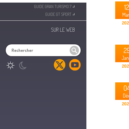
⌟
12
GUIDE GRAN TURISMO 7
⌟
GUIDE GT SPORT
Ma
20
SUR LE WEB
2
Jan
20
0
Déc
20