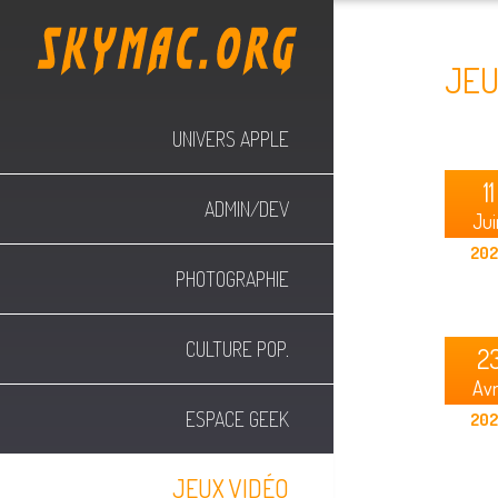
JEU
UNIVERS APPLE
11
ADMIN/DEV
Jui
20
PHOTOGRAPHIE
CULTURE POP.
2
Avr
ESPACE GEEK
20
JEUX VIDÉO