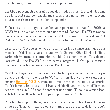
(traditionnels, ou en SSD pour un réel coup de fouet).
Les CPUs peuvent être changés, avec des modèles plus récents d'Intel, tant
que le socket reste compatible, mais ceux d'origine suffisent bien souvent
pour ne pas risquer une opération compliquée.
Enfin il reste la carte graphique. Véritable point noir du Mac Pro 2009, la
GT120 était une véritable honte, ou d'une rare ATI Radeon HD 4870 sauvant à
peine la face. Heureusement le Mac Pro 2010 disposait d'origine d'une ATI
Radeon HD 5770 ou 5870 en standard, des cartes un peu plus véloces.
La solution à l'époque, si l'on voulait augmenter la puissance graphique de la
machine résidait dans l'achat d'une Nvidia Geforce 285 GTX Mac Edition,
carte extrèmement performante (et chère) en son temps. Mais depuis
l'arrivée du Mac Pro 2013 et ses cartes intégrées, il n'est plus possible
d'acheter de cartes dédiées en version Mac Edition.
Ma 285 GTX ayant rendu l'âme, et ne souhaitant pas changer de machine, j'ai
donc choisi de mettre une carte "PC" dans mon Mac. Mon choix s'est porté
sur une
Geforce 970 GTX
, ayant pour moi le meilleur rapport qualité/prix.
Matériellement, les cartes PC et Mac sont identiques, les seules différences
résident dans un BIOS adapté contenant une partie EFI pour la version Mac,
et le fait d'être officiellement (ou pas) supportées par Apple.
Pour le côté support officiel, on a l'habitude, et on fait outre. D'autant que les
drivers de Nvdia permettent d'utiliser n'importe quelle carte de la marque*,