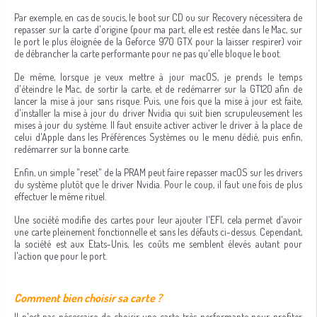
Par exemple, en cas de soucis, le boot sur CD ou sur Recovery nécessitera de
repasser sur la carte d'origine (pour ma part, elle est restée dans le Mac, sur
le port le plus éloignée de la Geforce 970 GTX pour la laisser respirer) voir
de débrancher la carte performante pour ne pas qu'elle bloque le boot.
De même, lorsque je veux mettre à jour macOS, je prends le temps
d'éteindre le Mac, de sortir la carte, et de redémarrer sur la GT120 afin de
lancer la mise à jour sans risque. Puis, une fois que la mise à jour est faite,
d'installer la mise à jour du driver Nvidia qui suit bien scrupuleusement les
mises à jour du système. Il faut ensuite activer activer le driver à la place de
celui d'Apple dans les Préférences Systèmes ou le menu dédié, puis enfin,
redémarrer sur la bonne carte.
Enfin, un simple "reset" de la PRAM peut faire repasser macOS sur les drivers
du système plutôt que le driver Nvidia. Pour le coup, il faut une fois de plus
effectuer le même rituel.
Une société modifie des cartes pour leur ajouter l'EFI, cela permet d'avoir
une carte pleinement fonctionnelle et sans les défauts ci-dessus. Cependant,
la société est aux Etats-Unis, les coûts me semblent élevés autant pour
l'action que pour le port.
Comment bien choisir sa carte ?
Il n'est pas nécessaire de choisir une carte très performante pour profiter