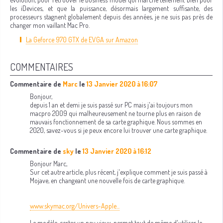
les iDevices, et que la puissance, désormais largement suffisante, des
processeurs stagnent globalement depuis des années, je ne suis pas près de
changer mon vaillant Mac Pro.
La Geforce 970 GTX de EVGA sur Amazon
COMMENTAIRES
Commentaire de
Marc
le
13 Janvier 2020 à 16:07
Bonjour,
depuis 1 an et demi je suis passé sur PC mais j'ai toujours mon
macpro 2009 qui malheureusement ne tourne plus en raison de
mauvais fonctionnement de sa carte graphique. Nous sommes en
2020, savez-vous si je peux encore lui trouver une carte graphique.
Commentaire de
sky
le
13 Janvier 2020 à 16:12
Bonjour Marc,
Sur cet autre article, plus récent, j'explique comment je suis passé à
Mojave, en changeant une nouvelle fois de carte graphique.
www.skymac.org/Univers-Apple...
Le modèle, certes un peu vieux, permet tout de même d'utiliser le