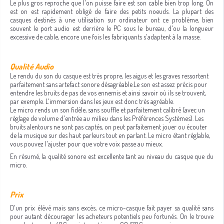
Le plus gros reproche que l'on puisse faire est son cable bien trop long. On
est on est rapidement obligé de faire des petits noeuds. La plupart des
casques destinés à une utilisation sur ordinateur ont ce problème, bien
souvent le port audio est derrière le PC sous le bureau, d'ou la longueur
excessive de cable, encore une fois les fabriquants s'adaptent à la masse.
Qualité Audio
Le rendu du son du casque est très propre, les aigus et les graves ressortent
parfaitement sans artefact sonore désagréable.Le son est assez précis pour
entendre les bruits de pas de vos ennemis et ainsi savoir où ils se trouvent,
par exemple. L'immersion dans les jeux est donc très agréable.
Le micro rends un son fidèle, sans souffle et parfaitement calibré (avec un
réglage de volume d'entrée au milieu dans les Préférences Systèmes). Les
bruits alentours ne sont pas captés, on peut parfaitement jouer ou écouter
de la musique sur des haut parleurs tout en parlant. Le micro étant réglable,
vous pouvez l'ajuster pour que votre voix passe au mieux.
En résumé, la qualité sonore est excellente tant au niveau du casque que du
micro.
Prix
D'un prix élévé mais sans excès, ce micro-casque fait payer sa qualité sans
pour autant décourager les acheteurs potentiels peu fortunés. On le trouve