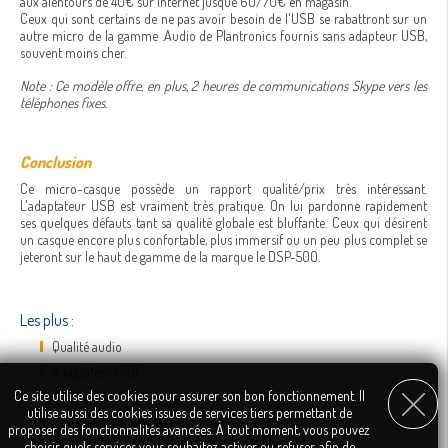
aux alentours de 40€ sur internet jusque 60/70€ en magasin.
Ceux qui sont certains de ne pas avoir besoin de l'USB se rabattront sur un
autre micro de la gamme .Audio de Plantronics fournis sans adapteur USB,
souvent moins cher.
Note : Ce modèle offre, en plus, 2 heures de communications Skype vers les
téléphones fixes.
Conclusion
Ce micro-casque possède un rapport qualité/prix très intéressant.
L'adaptateur USB est vraiment très pratique. On lui pardonne rapidement
ses quelques défauts tant sa qualité globale est bluffante. Ceux qui désirent
un casque encore plus confortable, plus immersif ou un peu plus complet se
jeteront sur le haut de gamme de la marque le DSP-500.
Les plus :
Qualité audio
Adaptateur USB
Ce site utilise des cookies pour assurer son bon fonctionnement. Il
Design sobre
utilise aussi des cookies issues de services tiers permettant de
Réglable dans tous les sens
proposer des fonctionnalités avancées. À tout moment, vous pouvez
choisir quels services vous souhaitez activer ou refuser, afin de