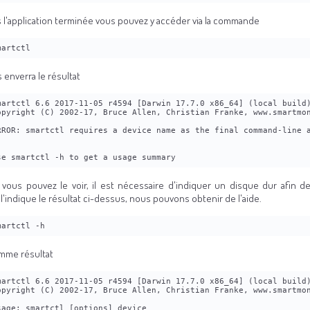
s l'application terminée vous pouvez y accéder via la commande
martctl
 enverra le résultat
martctl 6.6 2017-11-05 r4594 [Darwin 17.7.0 x86_64] (local build
opyright (C) 2002-17, Bruce Allen, Christian Franke, www.smartmo
RROR: smartctl requires a device name as the final command-line 
se smartctl -h to get a usage summary
ous pouvez le voir, il est nécessaire d'indiquer un disque dur afin de 
'indique le résultat ci-dessus, nous pouvons obtenir de l'aide.
martctl -h
mme résultat
martctl 6.6 2017-11-05 r4594 [Darwin 17.7.0 x86_64] (local build
opyright (C) 2002-17, Bruce Allen, Christian Franke, www.smartmo
sage: smartctl [options] device