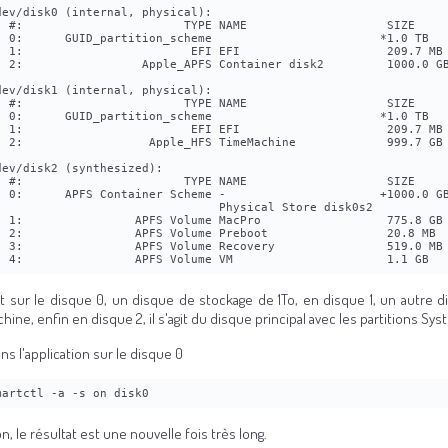
dev/disk0 (internal, physical):
  #:                       TYPE NAME                    SIZE    
  0:      GUID_partition_scheme                        *1.0 TB  
  1:                        EFI EFI                     209.7 MB
  2:                 Apple_APFS Container disk2         1000.0 G
dev/disk1 (internal, physical):
  #:                       TYPE NAME                    SIZE    
  0:      GUID_partition_scheme                        *1.0 TB  
  1:                        EFI EFI                     209.7 MB
  2:                  Apple_HFS TimeMachine             999.7 GB
dev/disk2 (synthesized):
  #:                       TYPE NAME                    SIZE    
  0:      APFS Container Scheme -                      +1000.0 G
                                Physical Store disk0s2
  1:                APFS Volume MacPro                  775.8 GB
  2:                APFS Volume Preboot                 20.8 MB 
  3:                APFS Volume Recovery                519.0 MB
  4:                APFS Volume VM                      1.1 GB  
it sur le disque 0, un disque de stockage de 1To, en disque 1, un autre d
ine, enfin en disque 2, il s'agit du disque principal avec les partitions Sy
s l'application sur le disque 0
martctl -a -s on disk0
n, le résultat est une nouvelle fois très long.