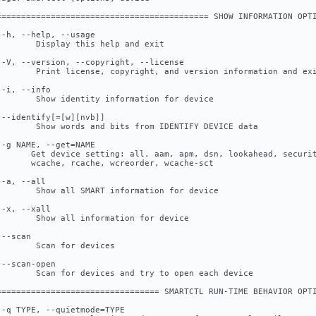
=========================================== SHOW INFORMATION OPT
 -h, --help, --usage
        Display this help and exit
 -V, --version, --copyright, --license
        Print license, copyright, and version information and ex
 -i, --info
        Show identity information for device
 --identify[=[w][nvb]]
        Show words and bits from IDENTIFY DEVICE data           
 -g NAME, --get=NAME
       Get device setting: all, aam, apm, dsn, lookahead, securi
       wcache, rcache, wcreorder, wcache-sct
 -a, --all
        Show all SMART information for device
 -x, --xall
        Show all information for device
 --scan
        Scan for devices
 --scan-open
        Scan for devices and try to open each device
================================= SMARTCTL RUN-TIME BEHAVIOR OPT
 -q TYPE, --quietmode=TYPE                                      