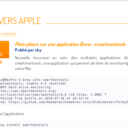
VERS APPLE
 à la liste
Plein phare sur une application Brew : smartmontools
1
Publié par sky
ût
Nouvelle incursion au sein des multiples applications d
8
smartmontools, une application qui permet de faire du monitori
votre Mac.
ky@MacPro % brew info smartmontools
martmontools: stable 6.6 (bottled)
MART hard drive monitoring
ttps://www.smartmontools.org/
usr/local/Cellar/smartmontools/6.6 (34 files, 1.8MB) *
 Poured from bottle on 2018-07-28 at 20:13:14
rom: https://github.com/Homebrew/homebrew-core/blob/master/Formu
ns l'application
rew install smartmontools