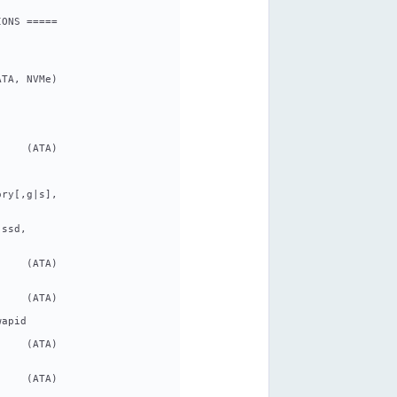
IONS =====
ATA, NVMe)
     (ATA)
]
ory[,g|s],
 ssd,
     (ATA)
     (ATA)
wapid
     (ATA)
     (ATA)