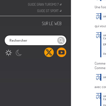
⌟
GUIDE GRAN TURISMO 7
Une foi
⌟
GUIDE GT SPORT
s
SUR LE WEB
qui vous
s
C
E
U
Comme v
Comme l
s
avec co
s
C
U