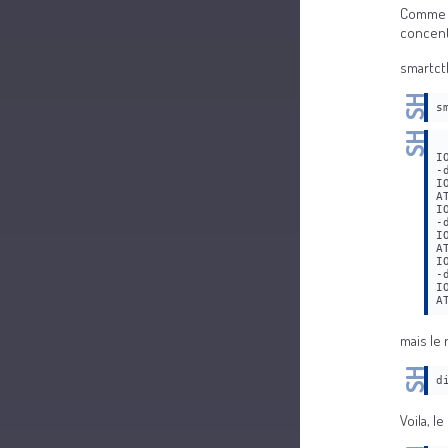
Comme v
concent
smartctl
s
I
-
I
A
I
-
I
A
I
-
I
A
mais le 
d
Voila, l