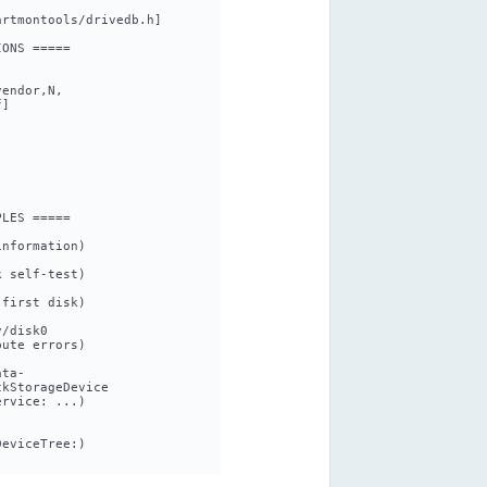
artmontools/drivedb.h]
IONS =====
vendor,N,
f]
PLES =====
information)
k self-test)
 first disk)
v/disk0
bute errors)
ata-
ckStorageDevice
ervice: ...)
DeviceTree:)