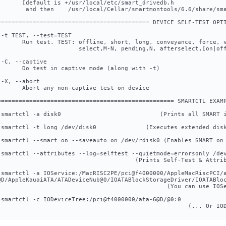
       [default is +/usr/local/etc/smart_drivedb.h
        and then    /usr/local/Cellar/smartmontools/6.6/share/sm
=========================================== DEVICE SELF-TEST OPT
 -t TEST, --test=TEST
       Run test. TEST: offline, short, long, conveyance, force, 
                       select,M-N, pending,N, afterselect,[on|of
 -C, --captive
       Do test in captive mode (along with -t)
 -X, --abort
       Abort any non-captive test on device
================================================== SMARTCTL EXAM
 smartctl -a disk0                            (Prints all SMART 
 smartctl -t long /dev/disk0              (Executes extended dis
 smartctl --smart=on --saveauto=on /dev/rdisk0 (Enables SMART on
 smartctl --attributes --log=selftest --quietmode=errorsonly /de
                                       (Prints Self-Test & Attri
 smartctl -a IOService:/MacRISC2PE/pci@f4000000/AppleMacRiscPCI/
@D/AppleKauaiATA/ATADeviceNub@0/IOATABlockStorageDriver/IOATABlo
                                                (You can use IOS
 smartctl -c IODeviceTree:/pci@f4000000/ata-6@D/@0:0
                                                      (... Or IO