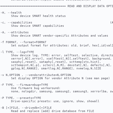
====================================== READ AND DISPLAY DATA OPT
 -H, --health
       Show device SMART health status
 -c, --capabilities                                            (
       Show device SMART capabilities
 -A, --attributes
       Show device SMART vendor-specific Attributes and values
 -f FORMAT, --format=FORMAT                                     
       Set output format for attributes: old, brief, hex[,id|val
 -l TYPE, --log=TYPE
       Show device log. TYPE: error, selftest, selective, direct
       xerror[,N][,error], xselftest[,N][,selftest], background,
       sasphy[,reset], sataphy[,reset], scttemp[sts,hist],
       scttempint,N[,p], scterc[,N,M], devstat[,N], defects[,N],
       gplog,N[,RANGE], smartlog,N[,RANGE], nvmelog,N,SIZE
 -v N,OPTION , --vendorattribute=N,OPTION                       
       Set display OPTION for vendor Attribute N (see man page)
 -F TYPE, --firmwarebug=TYPE                                    
       Use firmware bug workaround:
       none, nologdir, samsung, samsung2, samsung3, xerrorlba, s
 -P TYPE, --presets=TYPE                                        
       Drive-specific presets: use, ignore, show, showall
 -B [+]FILE, --drivedb=[+]FILE                                  
       Read and replace [add] drive database from FILE