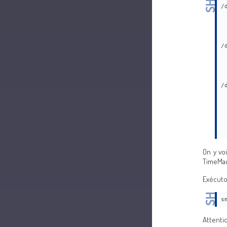
/
 
 
 
 
/
 
 
 
 
/
 
 
 
 
 
 
 
On y vo
TimeMach
Exécuton
s
Attentio