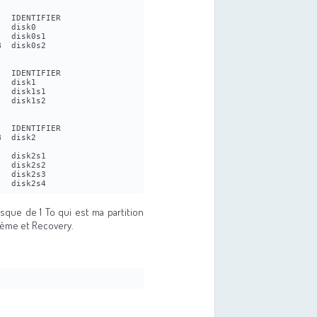
   IDENTIFIER
   disk0
   disk0s1
B  disk0s2
   IDENTIFIER
   disk1
   disk1s1
   disk1s2
   IDENTIFIER
B  disk2
   disk2s1
   disk2s2
   disk2s3
   disk2s4
isque de 1 To qui est ma partition
stème et Recovery.