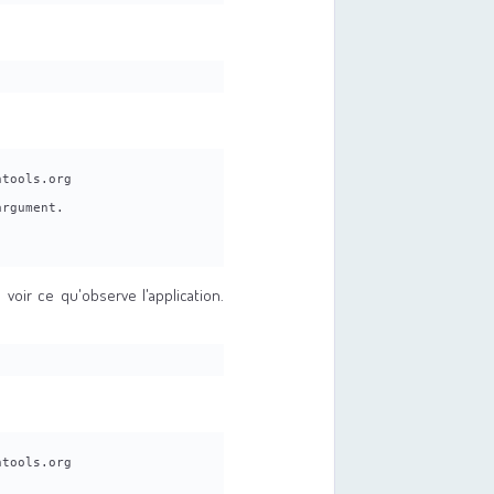
)
ntools.org
argument.
voir ce qu'observe l'application.
)
ntools.org