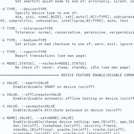
        Set smartctl quiet mode to one of: errorsonly, silent, n
 -d TYPE, --device=TYPE
        Specify device type to one of:
        ata, scsi, nvme[,NSID], sat[,auto][,N][+TYPE], usbcypres
,N], usbprolific, usbsunplus, intelliprop,N[+TYPE], auto, test
 -T TYPE, --tolerance=TYPE                                      
        Tolerance: normal, conservative, permissive, verypermiss
 -b TYPE, --badsum=TYPE                                         
        Set action on bad checksum to one of: warn, exit, ignore
 -r TYPE, --report=TYPE
        Report transactions (see man page)
 -n MODE[,STATUS], --nocheck=MODE[,STATUS]                      
        No check if: never, sleep, standby, idle (see man page)
============================= DEVICE FEATURE ENABLE/DISABLE COMM
 -s VALUE, --smart=VALUE
       Enable/disable SMART on device (on/off)
 -o VALUE, --offlineauto=VALUE                                  
       Enable/disable automatic offline testing on device (on/of
 -S VALUE, --saveauto=VALUE                                     
       Enable/disable Attribute autosave on device (on/off)
 -s NAME[,VALUE], --set=NAME[,VALUE]
       Enable/disable/change device setting: aam,[N|off], apm,[N
       dsn,[on|off], lookahead,[on|off], security-freeze,
       standby,[N|off|now], wcache,[on|off], rcache,[on|off],
       wcreorder,[on|off[,p]], wcache-sct,[ata|on|off[,p]]