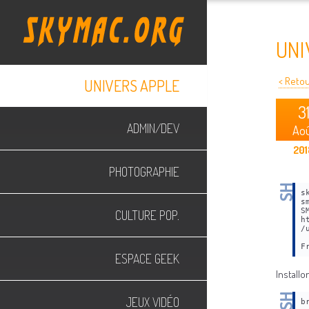
UNI
< Retour
UNIVERS APPLE
3
ADMIN/DEV
Ao
201
PHOTOGRAPHIE
s
s
S
CULTURE POP.
h
/
 
F
ESPACE GEEK
Installo
JEUX VIDÉO
b