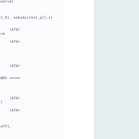
oserial
s[,X], usbjmicron[,p][,x]
     (ATA)
ive
     (ATA)
     (ATA)
ANDS =====
     (ATA)
f)
     (ATA)
|off],