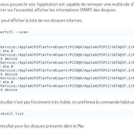
ous pouvez le voir, l'application est capable de renvoyer une multitude d
rer sur l'essentiel, afficher les informations SMART des disques.
 peut afficher la liste de vos disques internes
martctl --scan
OService:/AppleACPIPlatformExpert/PCI0@0/AppleACPIPCI/SATA@1F,2/A
d ata # 
OService:/AppleACPIPlatformExpert/PCI0@0/AppleACPIPCI/SATA@1F,2/A
TA device
OService:/AppleACPIPlatformExpert/PCI0@0/AppleACPIPCI/SATA@1F,2/A
d ata # 
OService:/AppleACPIPlatformExpert/PCI0@0/AppleACPIPCI/SATA@1F,2/A
TA device
OService:/AppleACPIPlatformExpert/PCI0@0/AppleACPIPCI/SATA@1F,2/A
d ata # 
OService:/AppleACPIPlatformExpert/PCI0@0/AppleACPIPCI/SATA@1F,2/A
TA device
résultat n'est pas forcément très lisible, on préférera la commande habitue
iskutil list
e résultat pour les disques présents dans le Mac