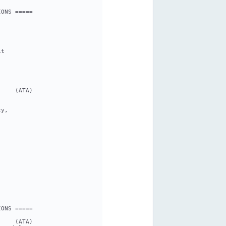
IONS =====
it
     (ATA)
ty,
IONS =====
     (ATA)