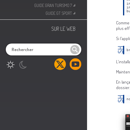
⌟
i
GUIDE GRAN TURISMO 7
i
⌟
b
GUIDE GT SPORT
Comme o
SUR LE WEB
plus ef
Si l'app
b
L'instal
Mainten
En lanç
dossier.
n