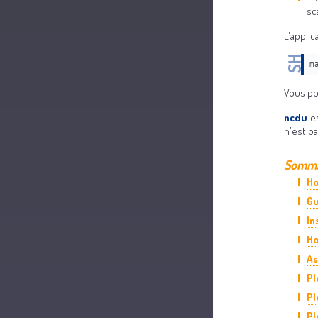
sc
L'appli
m
Vous pou
ncdu
es
n'est pa
Sommai
Ho
Gu
In
Ho
As
Pl
Pl
Pl