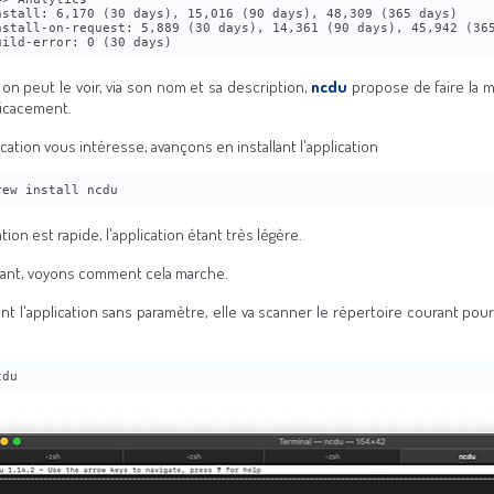
nstall: 6,170 (30 days), 15,016 (90 days), 48,309 (365 days)
nstall-on-request: 5,889 (30 days), 14,361 (90 days), 45,942 (36
uild-error: 0 (30 days)
n peut le voir, via son nom et sa description,
ncdu
propose de faire la
ficacement.
lication vous intéresse, avançons en installant l'application
rew install ncdu
lation est rapide, l'application étant très légère.
ant, voyons comment cela marche.
ant l'application sans paramètre, elle va scanner le répertoire courant pou
cdu