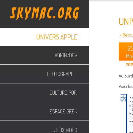
UNI
< Retour
UNIVERS APPLE
2
ADMIN/DEV
Ma
20
PHOTOGRAPHIE
Aujourd'
Voici l
CULTURE POP.
b
n
N
h
ESPACE GEEK
N
F
=
-
JEUX VIDÉO
 
=