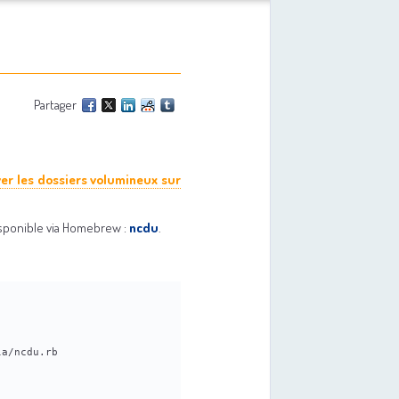
Partager
ver les dossiers volumineux sur
disponible via Homebrew :
ncdu
.
la/ncdu.rb