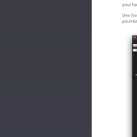
pour fai
Une foi
pourrez