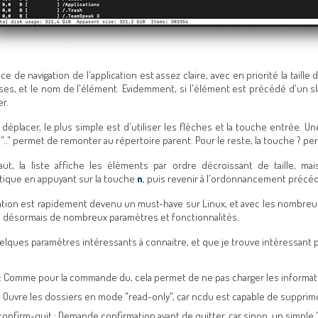
ace de navigation de l'application est assez claire, avec en priorité la taill
ses, et le nom de l'élément. Evidemment, si l'élément est précédé d'un sla
er.
déplacer, le plus simple est d'utiliser les flèches et la touche entrée. Un
".." permet de remonter au répertoire parent. Pour le reste, la touche ? per
aut, la liste affiche les éléments par ordre décroissant de taille, ma
tique en appuyant sur la touche
n
, puis revenir à l'ordonnancement précé
cation est rapidement devenu un must-have sur Linux, et avec les nombreus
 désormais de nombreux paramètres et fonctionnalités.
uelques paramètres intéressants à connaitre, et que je trouve intéressant
 : Comme pour la commande du, cela permet de ne pas charger les informa
 : Ouvre les dossiers en mode "read-only", car ncdu est capable de supprim
confirm-quit : Demande confirmation avant de quitter, car sinon, un simple 