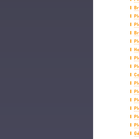
Br
Pl
Pl
Br
Pl
Ho
Pl
Pl
Co
Pl
Pl
Pl
Pl
Pl
Pl
Gé