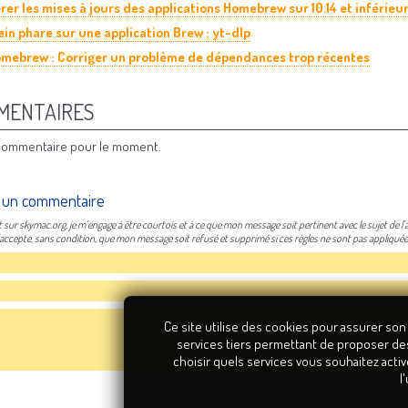
rer les mises à jours des applications Homebrew sur 10.14 et inférieur,
ein phare sur une application Brew : yt-dlp
mebrew : Corriger un problème de dépendances trop récentes
MENTAIRES
ommentaire pour le moment.
 un commentaire
sur skymac.org, je m'engage à être courtois et à ce que mon message soit pertinent avec le sujet de l'ar
j'accepte, sans condition, que mon message soit refusé et supprimé si ces règles ne sont pas appliquée
Ce site utilise des cookies pour assurer son
services tiers permettant de proposer de
choisir quels services vous souhaitez activ
l