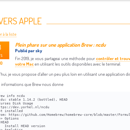
VERS APPLE
 à la liste
Plein phare sur une application Brew : ncdu
3
Publié par sky
rs
Fin 2019, je vous partageai une méthode pour
contrôler et trou
20
votre Mac
en utilisant les outils disponibles avec le terminal.
hui, je vous propose d'aller un peu plus loin en utilisant une application 
es informations que Brew nous donne
rew info ncdu
cdu: stable 1.14.2 (bottled), HEAD
Curses Disk Usage
ttps://dev.yorhel.nl/ncdu
ot installed
rom: https://github.com/Homebrew/homebrew-core/blob/master/Formu
=> Options
-HEAD
   Install HEAD version
=> Analytics