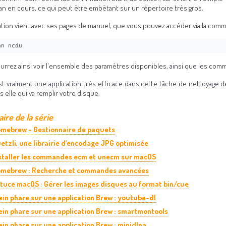
an en cours, ce qui peut être embêtant sur un répertoire très gros.
cation vient avec ses pages de manuel, que vous pouvez accéder via la com
an ncdu
rrez ainsi voir l'ensemble des paramètres disponibles, ainsi que les comman
t vraiment une application très efficace dans cette tâche de nettoyage de
s elle qui va remplir votre disque.
re de la série
mebrew - Gestionnaire de paquets
etzli, une librairie d'encodage JPG optimisée
staller les commandes ecm et unecm sur macOS
mebrew : Recherche et commandes avancées
tuce macOS : Gérer les images disques au format bin/cue
ein phare sur une application Brew : youtube-dl
ein phare sur une application Brew : smartmontools
ein phare sur une application Brew : minidlna