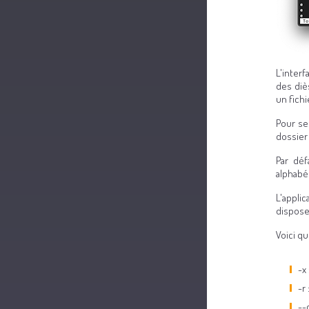
L'interf
des diè
un fichi
Pour se 
dossier 
Par déf
alphabé
L'appli
dispose
Voici q
-x
-r
--