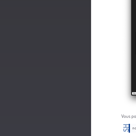
Vous po
n