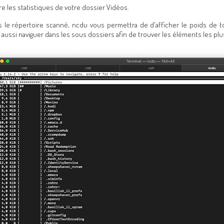
re les statistiques de votre dossier Vidéos.
s le répertoire scanné, ncdu vous permettra de d'afficher le poids de 
 aussi naviguer dans les sous dossiers afin de trouver les éléments les pl