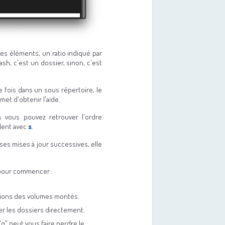
e des éléments, un ratio indiqué par
sh, c'est un dossier, sinon, c'est
e fois dans un sous répertoire, le
met d'obtenir l'aide.
is vous pouvez retrouver l'ordre
dent avec
s
.
es mises à jour successives, elle
 pour commencer :
tions des volumes montés.
er les dossiers directement.
"q" peut vous faire perdre le