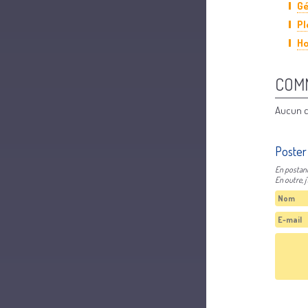
Gé
Pl
Ho
COM
Aucun c
Poster
En postant 
En outre, 