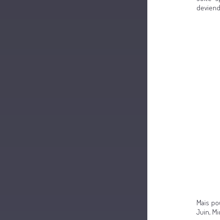
deviend
Mais pou
Juin, Mi