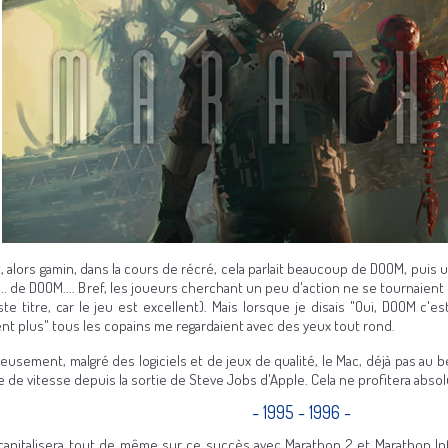
, alors gamin, dans la cours de récré, cela parlait beaucoup de DOOM, puis u
... de DOOM.... Bref, les joueurs cherchant un peu d'action ne se tournaie
ste titre, car le jeu est excellent). Mais lorsque je disais "Oui, DOOM c'e
nt plus" tous les copains me regardaient avec des yeux tout rond.
eusement, malgré des logiciels et de jeux de qualité, le Mac, déjà pas au b
e de vitesse depuis la sortie de Steve Jobs d'Apple. Cela ne profitera abso
- 1995 - 1996 -
capitalisera tout de même sur ce succès avec Marathon 2 et Marathon Infi