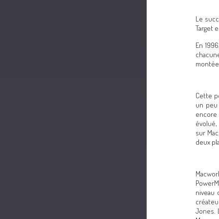
Le succ
Target 
En 1996
chacune
montée 
Cette p
un peu 
encore 
évolué, 
sur Mac
deux pl
Macworl
PowerMa
niveau 
créateu
Jones. 