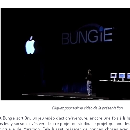
Cliquez pour voir la vidéo de la présentation.
, Bungie sort Oni, un jeu vidéo d'action/aventure, encore une fois à la 
s les yeux sont rivés vers l'autre projet du studio, ce projet qui pour les f
pirituelle de Marathon. Cela laissait présager de bonnes choses avec 