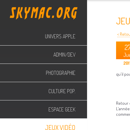
JEU
< Retour
UNIVERS APPLE
2
ADMIN/DEV
Jui
201
PHOTOGRAPHIE
qu'il po
CULTURE POP.
Retour 
L'année
ESPACE GEEK
commenc
JEUX VIDÉO