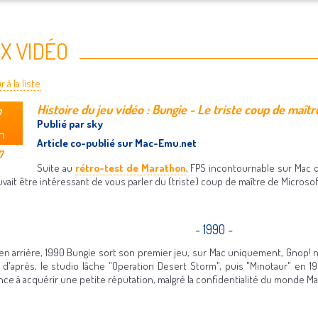
X VIDÉO
 à la liste
Histoire du jeu vidéo : Bungie - Le triste coup de maît
7
Publié par sky
n
Article co-publié sur Mac-Emu.net
7
Suite au
rétro-test de Marathon
, FPS incontournable sur Mac d
uvait être intéressant de vous parler du (triste) coup de maître de Micros
- 1990 -
en arrière, 1990 Bungie sort son premier jeu, sur Mac uniquement, Gnop! 
 d'après, le studio lâche "Operation Desert Storm", puis "Minotaur" en 19
e à acquérir une petite réputation, malgré la confidentialité du monde Mac