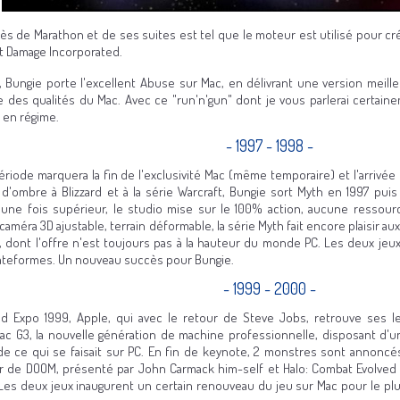
ès de Marathon et de ses suites est tel que le moteur est utilisé pour cré
et Damage Incorporated.
, Bungie porte l'excellent Abuse sur Mac, en délivrant une version meilleu
 des qualités du Mac. Avec ce "run'n'gun" dont je vous parlerai certain
en régime.
- 1997 - 1998 -
ériode marquera la fin de l'exclusivité Mac (même temporaire) et l'arrivée 
d'ombre à Blizzard et à la série Warcraft, Bungie sort Myth en 1997 pui
une fois supérieur, le studio mise sur le 100% action, aucune ressou
caméra 3D ajustable, terrain déformable, la série Myth fait encore plaisir au
, dont l'offre n'est toujours pas à la hauteur du monde PC. Les deux je
ateformes. Un nouveau succès pour Bungie.
- 1999 - 2000 -
d Expo 1999, Apple, qui avec le retour de Steve Jobs, retrouve ses l
c G3, la nouvelle génération de machine professionnelle, disposant d'un
de ce qui se faisait sur PC. En fin de keynote, 2 monstres sont annoncé
r de DOOM, présenté par John Carmack him-self et Halo: Combat Evolved
Les deux jeux inaugurent un certain renouveau du jeu sur Mac pour le pl