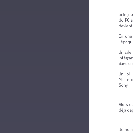
Si le je
du PC a
devient 
En une 
l'époqu
Un sale 
intégra
dans son
Un joli
Masterc
Sony.
Alors q
déjà dé
De nom