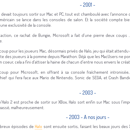
- 2001 -
u devait toujours sortir sur Mac et PC, tout est chamboulé avec l'annonce d
méricain se lance dans les consoles de salon. Et la société compte bien
une exclusivité de la console.
action, ce rachat de Bungie, Microsoft a fait d'une pierre deux coups 
e.
coup pour les joueurs Mac, désormais privés de Halo, jeu qui était attendu d
nte des joueurs à la pomme depuis Marathon. Déjà que les MacUsers ne po
 coeur, cela a fini d'attiser la haine de chacun d'entre nous envers le cr
 coup pour Microsoft, en offrant à sa console fraîchement intronisé
hief qui fera face aux Mario de Nintendo, Sonic de SEGA, et Crash Bandi
- 2003 -
u'Halo 2 est proche de sortir sur XBox, Halo sort enfin sur Mac sous l'imp
passé, malheureusement.
- 2003 - A nos jours -
breux épisodes de
Halo
sont ensuite sortis, faisant les beaux jours des