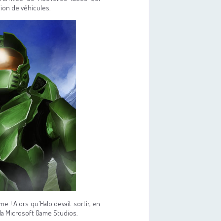
ion de véhicules.
 ! Alors qu'Halo devait sortir, en
 la Microsoft Game Studios.