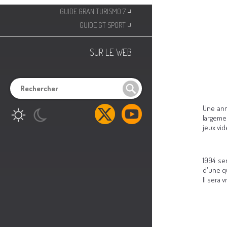
⌟
GUIDE GRAN TURISMO 7
⌟
GUIDE GT SPORT
SUR LE WEB
Une ann
largeme
jeux vid
1994 se
d'une q
Il sera 