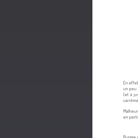
En effet
un peu 
(et à ju
carréme
Malheur
en pert
Bungie 