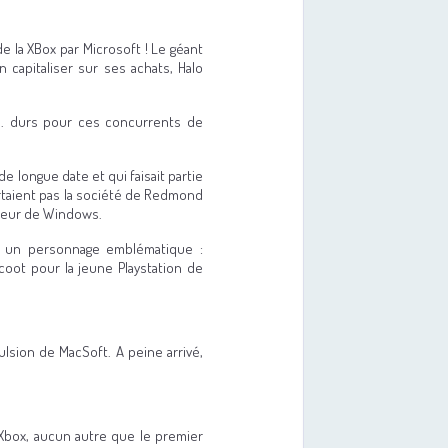
e la XBox par Microsoft ! Le géant
 capitaliser sur ses achats, Halo
... durs pour ces concurrents de
e longue date et qui faisait partie
rtaient pas la société de Redmond
éateur de Windows.
e, un personnage emblématique :
coot pour la jeune Playstation de
ulsion de MacSoft. A peine arrivé,
 Xbox, aucun autre que le premier