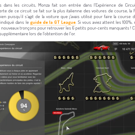
s dans les circuits, Monza fait son entrée dans l'Expérience de Circui
te de ce circuit se fait sur la plus italienne des voitures de course, la F
bien puisqu'il s'agit de la voiture que j'avais utilisé pour faire la cours
indiqué dans le
guide de la GT League
. Si vous aviez atteint les 100%,
es nouveaux tronçons pour retrouver les 6 petits pour-cents manquants ! 
supplémentaire lors de l’obtention de l'or.