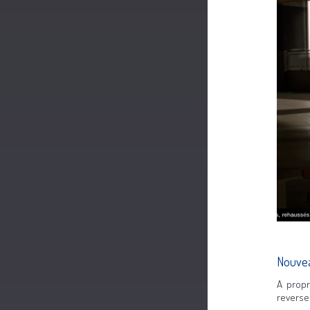
Nouvea
A propr
reverses