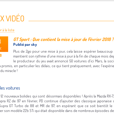
X VIDÉO
 à la liste
GT Sport : Que contient la mise à jour de Février 2018 ?
8
Publié par sky
r.
Plus de 2go pour une mise à jour, cela laisse espérer beaucoup 
8
maintient son rythme d'une mise à jour à la fin de chaque mois d
le producteur du jeu avait annoncé 50 voitures d'ici Mars, la so
 a promis, en particulier les délais, ce qui tient pratiquement, avec l'exp
du miracle !
les voitures
 12 nouveaux bolides qui sont désormais disponibles ! Après la Mazda RX-7, 
upra RZ de 97 en février, PD continue d'ajouter des classique japonaise 
Supra GT Turbo de 88 et MR de 97, en espérant que ce soit bientôt le 
lier son modèle 22b STi qui était disponible dans de nombreux épisodes de 