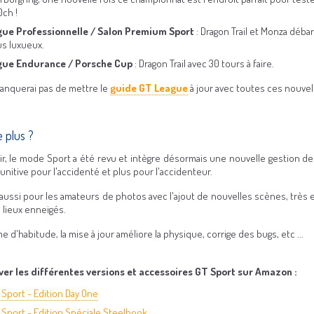
0ch !
gue Professionnelle / Salon Premium Sport
: Dragon Trail et Monza déb
us luxueux.
gue Endurance / Porsche Cup
: Dragon Trail avec 30 tours à faire.
anquerai pas de mettre le
guide GT League
à jour avec toutes ces nouvel
 plus ?
nir, le mode Sport a été revu et intègre désormais une nouvelle gestion de
nitive pour l'accidenté et plus pour l'accidenteur.
a aussi pour les amateurs de photos avec l'ajout de nouvelles scènes, très en
e lieux enneigés.
 d'habitude, la mise à jour améliore la physique, corrige des bugs, etc ...
er les différentes versions et accessoires GT Sport sur Amazon :
 Sport - Edition Day One
 Sport - Edition Spéciale Steelbook