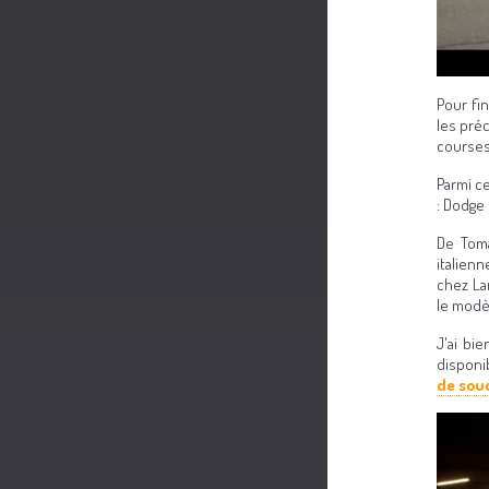
Pour fi
les pré
courses
Parmi c
: Dodge 
De Toma
italien
chez Lam
le modè
J'ai bi
disponib
de sou