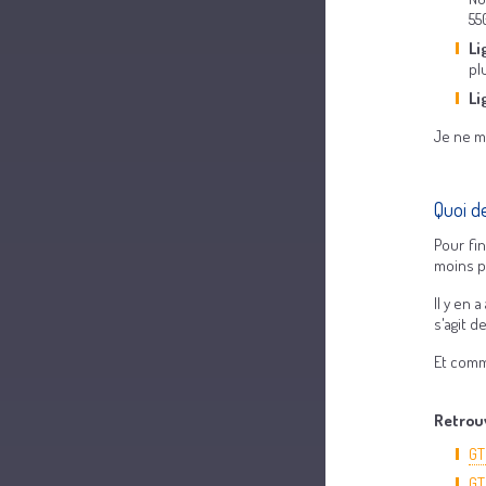
55
Li
pl
Li
Je ne m
Quoi de
Pour fi
moins pu
Il y en 
s'agit d
Et comme
Retrouv
GT
GT