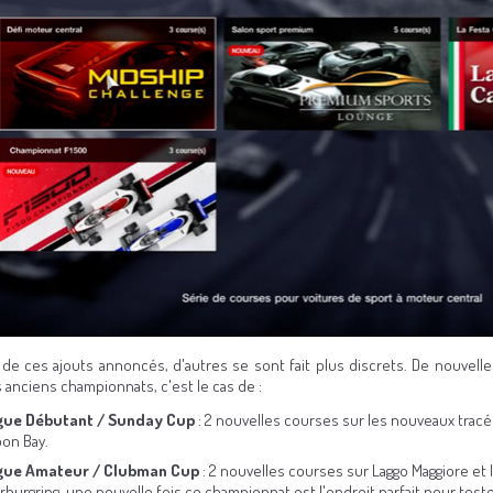
 de ces ajouts annoncés, d'autres se sont fait plus discrets. De nouvell
 anciens championnats, c'est le cas de :
gue Débutant / Sunday Cup
: 2 nouvelles courses sur les nouveaux tracé
on Bay.
gue Amateur / Clubman Cup
: 2 nouvelles courses sur Laggo Maggiore et 
rburgring, une nouvelle fois ce championnat est l'endroit parfait pour test