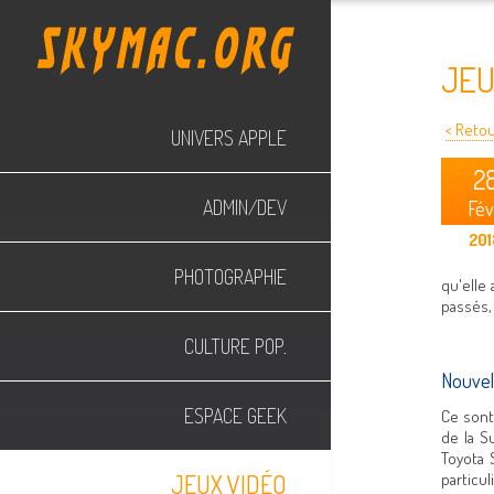
JEU
< Retour
UNIVERS APPLE
2
ADMIN/DEV
Fév
201
PHOTOGRAPHIE
qu'elle
passés, 
CULTURE POP.
Nouvel
ESPACE GEEK
Ce sont
de la S
Toyota 
JEUX VIDÉO
particu