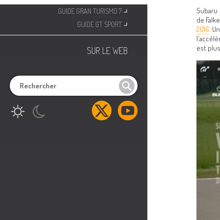
⌟
Subaru 
GUIDE GRAN TURISMO 7
⌟
de Falke
GUIDE GT SPORT
2016
. U
l'accél
est plus
SUR LE WEB