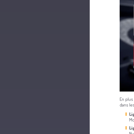
En plus
dans les
Li
Mo
Li
Nu