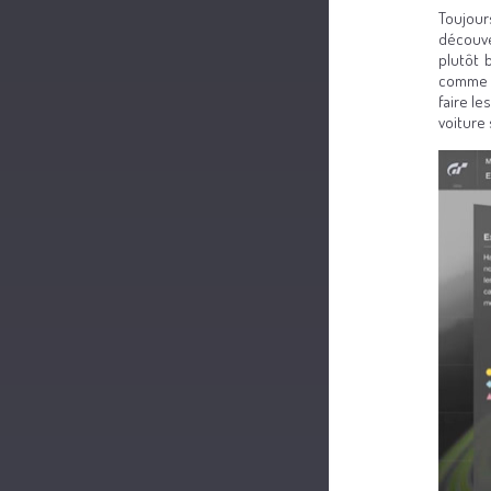
Toujour
découver
plutôt 
comme 
faire l
voiture 