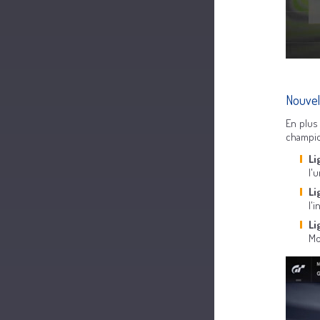
Nouvel
En plus
champio
Li
l'
Li
l'
Li
Mo