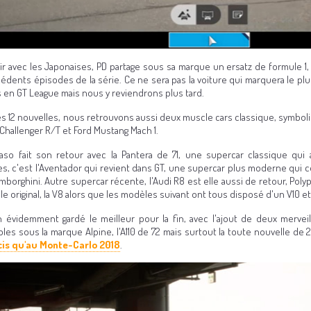
nir avec les Japonaises, PD partage sous sa marque un ersatz de formule 1
cédents épisodes de la série. Ce ne sera pas la voiture qui marquera le p
 en GT League mais nous y reviendrons plus tard.
es 12 nouvelles, nous retrouvons aussi deux muscle cars classique, symbol
Challenger R/T et Ford Mustang Mach 1.
so fait son retour avec la Pantera de 71, une supercar classique qu
nes, c'est l'Aventador qui revient dans GT, une supercar plus moderne qui c
borghini. Autre supercar récente, l'Audi R8 est elle aussi de retour, Polyp
le original, la V8 alors que les modèles suivant ont tous disposé d'un V10 
en évidemment gardé le meilleur pour la fin, avec l'ajout de deux mervei
les sous la marque Alpine, l'A110 de 72 mais surtout la toute nouvelle de 2
cis qu'au Monte-Carlo 2018
.