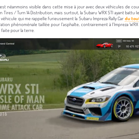
est néanmoins visible dans cette mise à jour avec deux véhicules de cou
n Tires / Turn 14 Distribution, mais surtout, la Subaru WRX STI ayant battu 
n véhicule qui me rappelle furieusement la Subaru Impreza Rally Car
du tou
ération phénoménale taillée pour l'asphalte, contrairement à l'Impreza WR
 faite pour la terre.