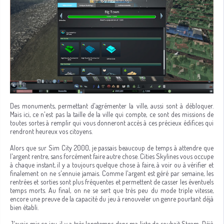
Des monuments, permettant d'agrémenter la ville, aussi sont à débloquer.
Mais ici, ce n'est pas la taille de la ville qui compte, ce sont des missions de
toutes sortes à remplir qui vous donneront accès à ces précieux édifices qui
rendront heureux vos citoyens.
Alors que sur Sim City 2000, je passais beaucoup de temps à attendre que
l'argent rentre, sans forcément faire autre chose. Cities Skylines vous occupe
à chaque instant, il y a toujours quelque chose à faire, à voir ou à vérifier et
finalement on ne s'ennuie jamais. Comme l'argent est géré par semaine, les
rentrées et sorties sont plus fréquentes et permettent de casser les éventuels
temps morts. Au final, on ne se sert que très peu du mode triple vitesse,
encore une preuve de la capacité du jeu à renouveler un genre pourtant déjà
bien établi.
J'avais mis ce jeu, il y a très longtemps dans ma liste de souhait Steam. Déjà