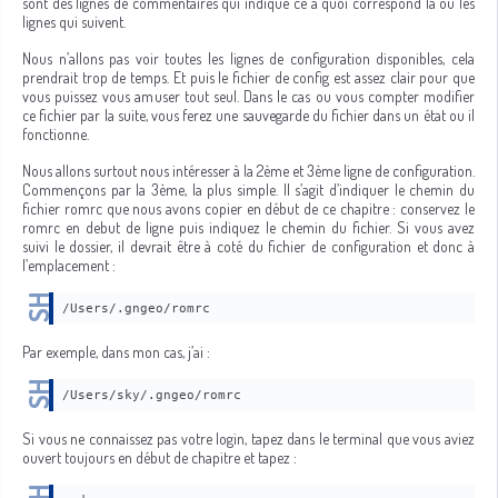
sont des lignes de commentaires qui indique ce à quoi correspond la ou les
lignes qui suivent.
Nous n’allons pas voir toutes les lignes de configuration disponibles, cela
prendrait trop de temps. Et puis le fichier de config est assez clair pour que
vous puissez vous amuser tout seul. Dans le cas ou vous compter modifier
ce fichier par la suite, vous ferez une sauvegarde du fichier dans un état ou il
fonctionne.
Nous allons surtout nous intéresser à la 2ème et 3ème ligne de configuration.
Commençons par la 3ème, la plus simple. Il s’agit d’indiquer le chemin du
fichier romrc que nous avons copier en début de ce chapitre : conservez le
romrc en debut de ligne puis indiquez le chemin du fichier. Si vous avez
suivi le dossier, il devrait être à coté du fichier de configuration et donc à
l’emplacement :
/Users/.gngeo/romrc
Par exemple, dans mon cas, j’ai :
/Users/sky/.gngeo/romrc
Si vous ne connaissez pas votre login, tapez dans le terminal que vous aviez
ouvert toujours en début de chapitre et tapez :