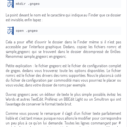
mkdir .gngeo
Le point devant le nom est le caractère qui indique au Finder que ce dossier
est invisible, enfin tapez :
open .gngeo
Cela a pour effet d’ouvrir le dossier dans le Finder même si il n’est pas
accessible par l’interface graphique. Dedans, copiez les fichiers romrc et
sample_gngeorc qui se trouvent dans le dossier décompressé de GnGeo.
Renommez sample_gngeorc en gngeorc.
Petite explication : le fichier gngeorc est le fichier de configuration complet
de gngeo, dedans vous trouverez toute les options disponibles. Le fichier
romrc est le fichier des drivers des roms supportées. Nous le placons à coté
du fichier de configuration par commodité mais vous pourriez le placer ou
vous voulez, dans votre dossier de roms par exemple.
Ouvrez gngeorc avec un éditeur de texte le plus simple possible, évitez les
Words et autres TextEdit. Préférez un BBEdit Light ou un Smultron qui ont
l’avantage de conserver le format texte brut.
Comme vous pouvez le remarquer il s’agit d’un fichier texte parfaitement
lisible et c’est tant mieux puisque nous allons le modifier pour correspondre
un peu plus à ce qu’on lui demande. Toutes les lignes commançant par #