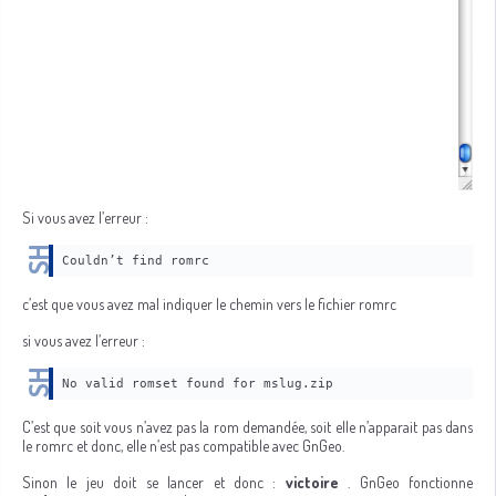
Si vous avez l’erreur :
Couldn’t find romrc
c’est que vous avez mal indiquer le chemin vers le fichier romrc
si vous avez l’erreur :
No valid romset found for mslug.zip
C’est que soit vous n’avez pas la rom demandée, soit elle n’apparait pas dans
le romrc et donc, elle n’est pas compatible avec GnGeo.
Sinon le jeu doit se lancer et donc :
victoire
. GnGeo fonctionne