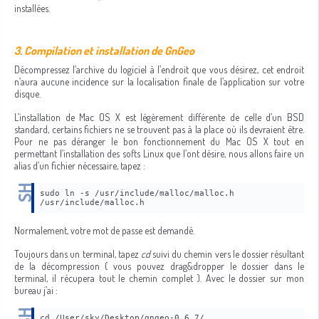
installées.
3. Compilation et installation de GnGeo
Décompressez l’archive du logiciel à l’endroit que vous désirez, cet endroit
n’aura aucune incidence sur la localisation finale de l’application sur votre
disque.
L’installation de Mac OS X est légèrement différente de celle d’un BSD
standard, certains fichiers ne se trouvent pas à la place où ils devraient être.
Pour ne pas déranger le bon fonctionnement du Mac OS X tout en
permettant l’installation des softs Linux que l’ont désire, nous allons faire un
alias d’un fichier nécessaire, tapez :
sudo ln -s /usr/include/malloc/malloc.h 
/usr/include/malloc.h
Normalement, votre mot de passe est demandé.
Toujours dans un terminal, tapez
cd
suivi du chemin vers le dossier résultant
de la décompression ( vous pouvez drag&dropper le dossier dans le
terminal, il récupera tout le chemin complet ). Avec le dossier sur mon
bureau j’ai :
cd /User/sky/Desktop/gngeo-0.6.7/