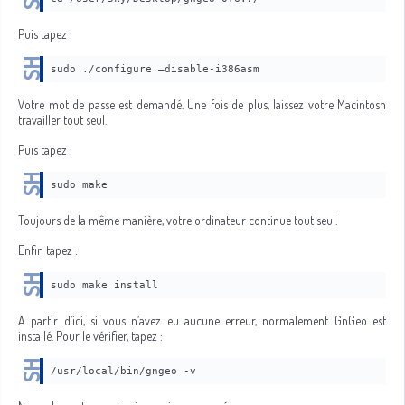
Puis tapez :
sudo ./configure —disable-i386asm
Votre mot de passe est demandé. Une fois de plus, laissez votre Macintosh
travailler tout seul.
Puis tapez :
sudo make
Toujours de la même manière, votre ordinateur continue tout seul.
Enfin tapez :
sudo make install
A partir d’ici, si vous n’avez eu aucune erreur, normalement GnGeo est
installé. Pour le vérifier, tapez :
/usr/local/bin/gngeo -v