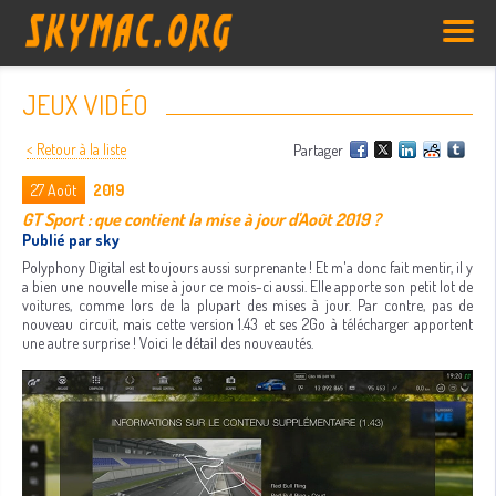
JEUX VIDÉO
< Retour à la liste
Partager
27
Août
2019
GT Sport : que contient la mise à jour d'Août 2019 ?
Publié par sky
Polyphony Digital est toujours aussi surprenante ! Et m'a donc fait mentir, il y
a bien une nouvelle mise à jour ce mois-ci aussi. Elle apporte son petit lot de
voitures, comme lors de la plupart des mises à jour. Par contre, pas de
nouveau circuit, mais cette version 1.43 et ses 2Go à télécharger apportent
une autre surprise ! Voici le détail des nouveautés.