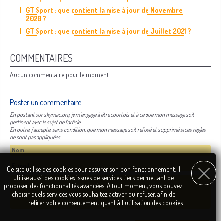
GT Sport : que contient la mise à jour de Novembre
2020 ?
GT Sport : que contient la mise à jour de Juillet 2021 ?
COMMENTAIRES
Aucun commentaire pour le moment.
Poster un commentaire
En postant sur skymac.org, je m'engage à être courtois et à ce que mon message soit
pertinent avec le sujet de l'article.
En outre, j'accepte, sans condition, que mon message soit refusé et supprimé si ces règles
ne sont pas appliquées.
Ce site utilise des cookies pour assurer son bon fonctionnement. Il
utilise aussi des cookies issues de services tiers permettant de
proposer des fonctionnalités avancées. À tout moment, vous pouvez
choisir quels services vous souhaitez activer ou refuser, afin de
retirer votre consentement quant à l'utilisation des cookies.