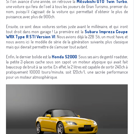
Si l'on avance d'une année, on retrouve la
Mitsubishi GTO Twin Turbo
,
une voiture qui fera de l'oeil à tous les joueurs de Gran Turismo, premier du
nom, puisqu'il s'agissait de la voiture qui permettait d'obtenir le plus de
puissance, avec plus de 900ch.
Ensuite, ce sont deux voitures sorties juste avant le millénaire, et qui iront
tout droit dans mon garage ! La première est la
Subaru Impreza Coupe
WRX Type R STI Version VI
. Nous avions déjà la 22B Sti, un must have, et
nous avons ici le modèle de série de la génération suivante, plus classique
mais qui devrait permettre de s'amuser tout autant.
Enfin, le dernier bolide est la
Honda S2000
. Sous ses airs de gentil roadster,
la petite 2-places cache sous son capot un moteur atypique qui avait fait
beaucoup de bruit à sa sortie. En effet, le 2 litres est capable de sortir 240ch à
pratiquement 10000 tours/minute, soit 120ch/l, une sacrée performance
pour un moteur atmosphérique.