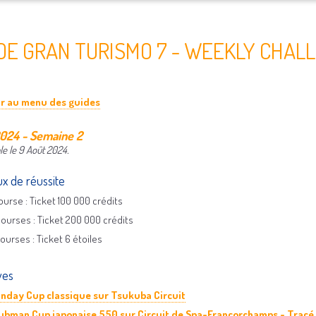
DE GRAN TURISMO 7 - WEEKLY CHAL
ur au menu des guides
024 - Semaine 2
le le 9 Août 2024.
x de réussite
course : Ticket 100 000 crédits
courses : Ticket 200 000 crédits
courses : Ticket 6 étoiles
ves
nday Cup classique sur Tsukuba Circuit
ubman Cup japonaise 550 sur Circuit de Spa-Francorchamps - Tracé