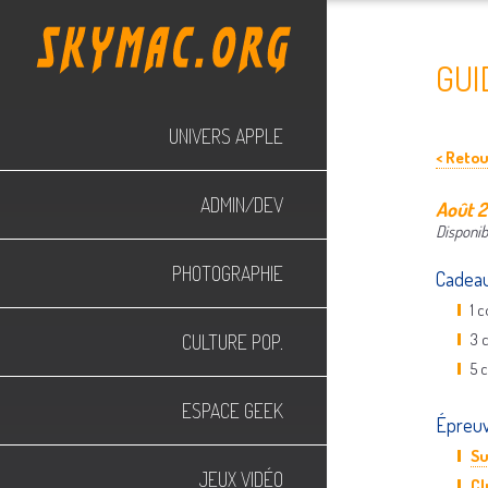
GUI
UNIVERS APPLE
< Reto
ADMIN/DEV
Août 2
Disponib
PHOTOGRAPHIE
Cadeau
1 
3 
CULTURE POP.
5 
ESPACE GEEK
Épreu
Su
JEUX VIDÉO
Cl