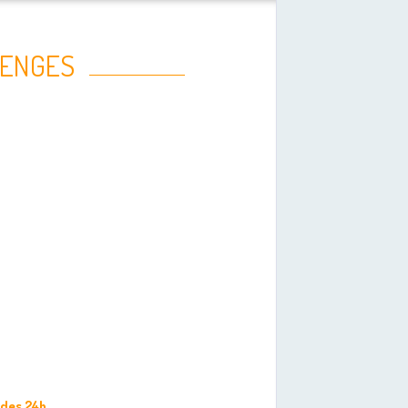
LENGES
 des 24h