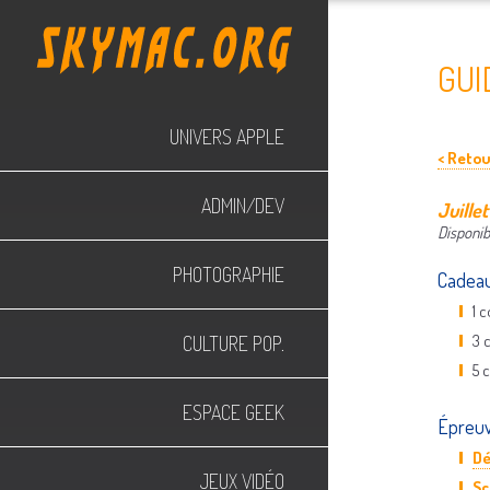
GUI
UNIVERS APPLE
< Reto
ADMIN/DEV
Juille
Disponibl
PHOTOGRAPHIE
Cadeau
1 
3 
CULTURE POP.
5 
ESPACE GEEK
Épreu
Dé
JEUX VIDÉO
Sc