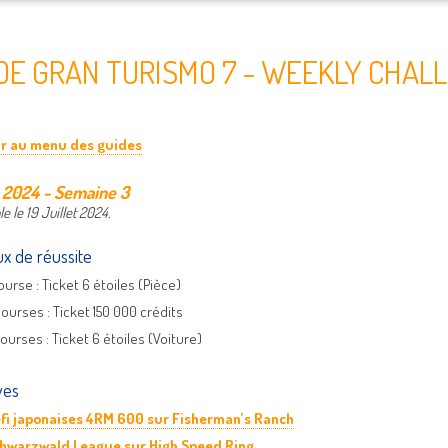
DE GRAN TURISMO 7 - WEEKLY CHAL
ur au menu des guides
t 2024 - Semaine 3
e le 19 Juillet 2024.
x de réussite
course : Ticket 6 étoiles (Pièce)
courses : Ticket 150 000 crédits
courses : Ticket 6 étoiles (Voiture)
ves
fi japonaises 4RM 600 sur Fisherman’s Ranch
hwarzwald League sur High Speed Ring