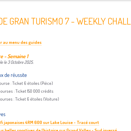
DE GRAN TURISMO 7 - WEEKLY CHAL
ur au menu des guides
e - Semaine 1
le le 3 Octobre 2025.
x de réussite
course : Ticket 6 étoiles (Pièce)
courses : Ticket 150 000 crédits
courses : Ticket 6 étoiles (Voiture)
ves
fi japonaises 4RM 600 sur Lake Louise - Tracé court
us belles sportives de l'histoire sur Grand Valley - Sud inversé