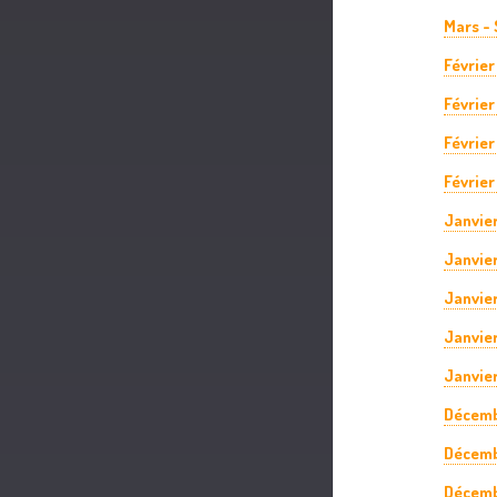
Mars - 
Février
Février
Février
Février
Janvie
Janvier
Janvie
Janvier
Janvier
Décemb
Décemb
Décemb