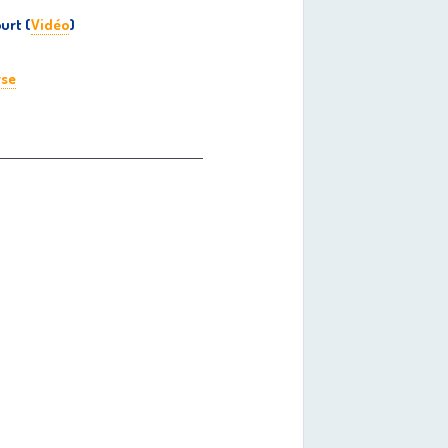
urt (
Vidéo
)
rse