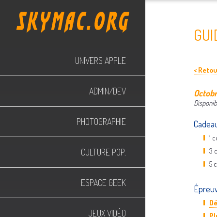
GUI
UNIVERS APPLE
< Reto
ADMIN/DEV
Octobr
Disponib
PHOTOGRAPHIE
Cadeau
1 
3 
CULTURE POP.
5 
ESPACE GEEK
Épreu
Dé
JEUX VIDÉO
Pl