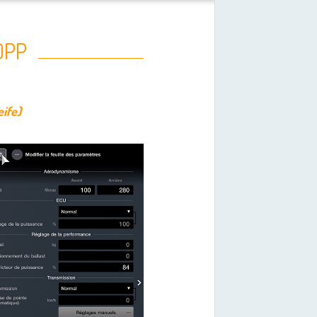
0PP
eife)