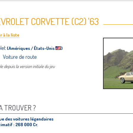
VROLET CORVETTE (C2) '63
 à la liste
let
(Amériques / États-Unis
)
 Voiture de route
e depuis la version initiale du jeu
A TROUVER ?
ue des voitures légendaires
timatif : 268 000 Cr.