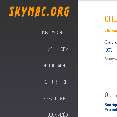
CHE
< Retour
UNIVERS APPLE
Chevro
ADMIN/DEV
1963 |
Disponibl
PHOTOGRAPHIE
CULTURE POP.
OÙ L
ESPACE GEEK
Boutiq
Prix es
JEUX VIDÉO