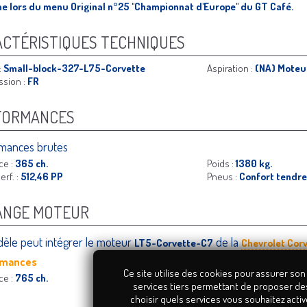
e lors du menu Original n°25 "Championnat d'Europe" du GT Café.
CTÉRISTIQUES TECHNIQUES
:
Small-block-327-L75-Corvette
Aspiration :
(NA) Moteu
ssion :
FR
FORMANCES
mances brutes
ce :
365 ch.
Poids :
1380 kg.
erf. :
512,46 PP
Pneus :
Confort tendre
ANGE MOTEUR
èle peut intégrer le moteur
de la
LT5-Corvette-C7
Chevrolet Corv
rmances
Ce site utilise des cookies pour assurer son
ce :
765 ch.
services tiers permettant de proposer de
choisir quels services vous souhaitez activ