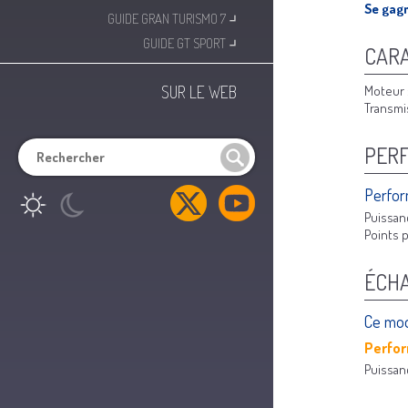
Se gagn
⌟
GUIDE GRAN TURISMO 7
⌟
GUIDE GT SPORT
CARA
Moteur 
SUR LE WEB
Transmi
PER
Perfor
Puissan
Points p
ÉCH
Ce mod
Perfo
Puissan