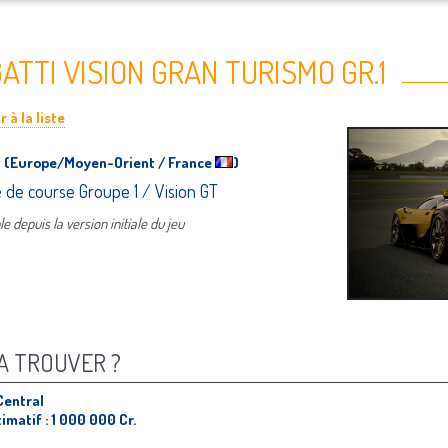
ATTI VISION GRAN TURISMO GR.1
 à la liste
i
(Europe/Moyen-Orient / France
)
e de course Groupe 1 / Vision GT
e depuis la version initiale du jeu
A TROUVER ?
Central
timatif : 1 000 000 Cr.