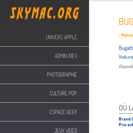
BUG
< Retour
UNIVERS APPLE
Bugatt
ADMIN/DEV
Voitur
Disponibl
PHOTOGRAPHIE
CULTURE POP.
OÙ L
ESPACE GEEK
Brand 
Prix es
JEUX VIDÉO