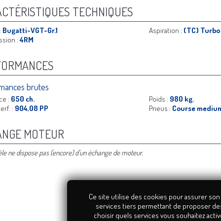
CTÉRISTIQUES TECHNIQUES
:
Bugatti-VGT-Gr.1
Aspiration :
(TC) Turbo
ssion :
4RM
FORMANCES
mances brutes
ce :
650 ch.
Poids :
980 kg.
erf. :
904,08 PP
Pneus :
Course mediu
ANGE MOTEUR
e ne dispose pas (encore) d'un échange de moteur.
Ce site utilise des cookies pour assurer son
services tiers permettant de proposer de
choisir quels services vous souhaitez activ