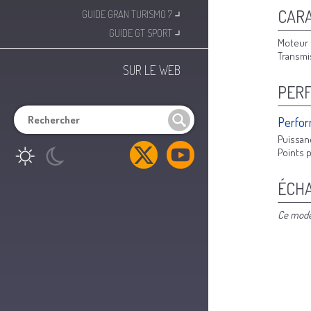
⌟
CARA
GUIDE GRAN TURISMO 7
⌟
GUIDE GT SPORT
Moteur 
Transmi
SUR LE WEB
PER
Perfor
Puissan
Points p
ÉCH
Ce modèl