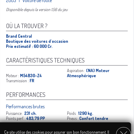
2003 | Voiture de route
Disponible depuis la version 1.56 du jeu
OÙ LA TROUVER ?
Brand Central
Boutique des voitures d'occasion
Prix estimatif : 60 000 Cr.
CARACTÉRISTIQUES TECHNIQUES
Aspiration :
(NA) Moteur
Moteur :
M54B30-Z4
Atmosphérique
Transmission :
FR
PERFORMANCES
Performances brutes
Puissance :
231 ch.
Poids :
1290 kg.
Points perf. :
483,79 PP
Pneus :
Confort tendre
ÉCHANGE MOTEUR
Ce site utilise des cookies pour assurer son bon fonctionnement. Il