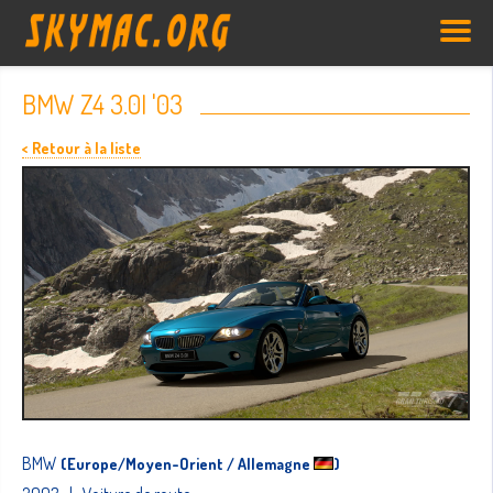
BMW Z4 3.0I '03
< Retour à la liste
BMW
(Europe/Moyen-Orient / Allemagne
)