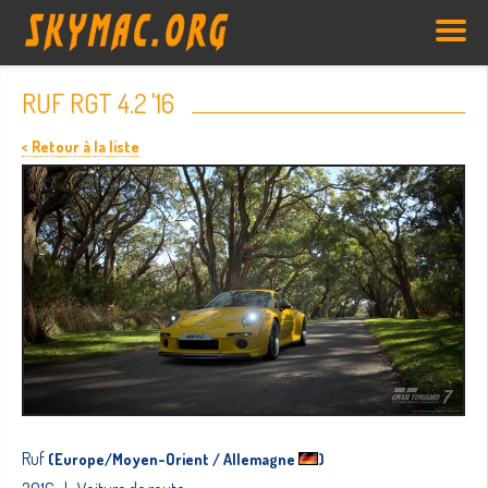
RUF RGT 4.2 '16
< Retour à la liste
Ruf
(Europe/Moyen-Orient / Allemagne
)