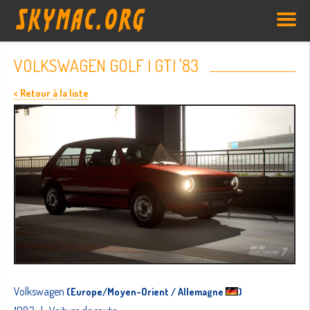
VOLKSWAGEN GOLF I GTI '83
< Retour à la liste
Volkswagen
(Europe/Moyen-Orient / Allemagne
)