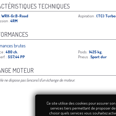
CTÉRISTIQUES TECHNIQUES
:
WRX-Gr.B-Road
Aspiration :
(TC) Turbo
ssion :
4RM
FORMANCES
mances brutes
ce :
480 ch.
Poids :
1425 kg.
erf. :
557,44 PP
Pneus :
Sport dur
ANGE MOTEUR
e ne dispose pas (encore) d'un échange de moteur.
Ce site utilise des cookies pour assurer son
services tiers permettant de proposer de
choisir quels services vous souhaitez activ