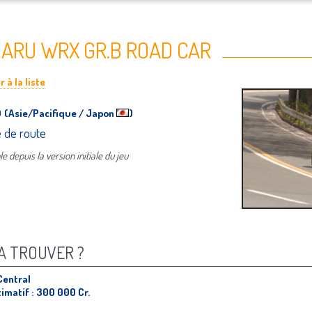
ARU WRX GR.B ROAD CAR
 à la liste
u
(Asie/Pacifique / Japon
)
e de route
e depuis la version initiale du jeu
A TROUVER ?
Central
timatif : 300 000 Cr.