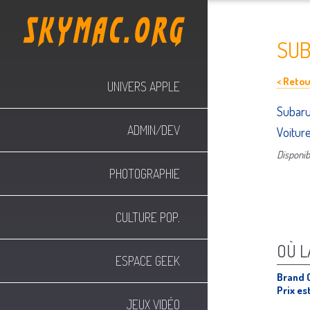
SUB
< Retour
UNIVERS APPLE
Subar
ADMIN/DEV
Voitur
Disponibl
PHOTOGRAPHIE
CULTURE POP.
OÙ L
ESPACE GEEK
Brand 
Prix es
JEUX VIDÉO