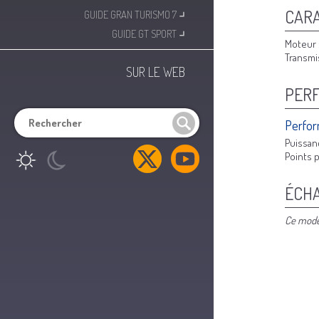
⌟
CARA
GUIDE GRAN TURISMO 7
⌟
GUIDE GT SPORT
Moteur 
Transmi
SUR LE WEB
PER
Perfor
Puissan
Points p
ÉCH
Ce modèl