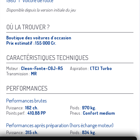
1980 | Voiture de route
Disponible depuis la version initiale du jeu
OÙ LA TROUVER ?
Boutique des voitures d'occasion
Prix estimatif : 155 000 Cr.
CARACTÉRISTIQUES TECHNIQUES
Moteur :
Cleon-Fonte-C6J-R5
Aspiration :
(TC) Turbo
Transmission :
MR
PERFORMANCES
Performances brutes
Puissance :
162 ch.
Poids :
970 kg.
Points perf. :
410,88 PP
Pneus :
Confort medium
Performances après préparation (hors échange moteur)
Puissance :
315 ch.
Poids :
834 kg.