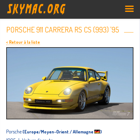
PORSCHE 911 CARRERA RS CS (993) '95
< Retour à la liste
Porsche
(Europe/Moyen-Orient / Allemagne
)