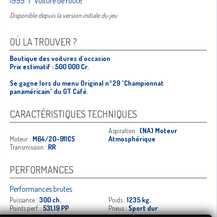
1995 | Voiture de route
Disponible depuis la version initiale du jeu
OÙ LA TROUVER ?
Boutique des voitures d'occasion
Prix estimatif : 500 000 Cr.
Se gagne lors du menu Original n°29 "Championnat
panaméricain" du GT Café.
CARACTÉRISTIQUES TECHNIQUES
Aspiration :
(NA) Moteur
Moteur :
M64/20-911CS
Atmosphérique
Transmission :
RR
PERFORMANCES
Performances brutes
Puissance :
300 ch.
Poids :
1235 kg.
Points perf. :
531,19 PP
Pneus :
Sport dur