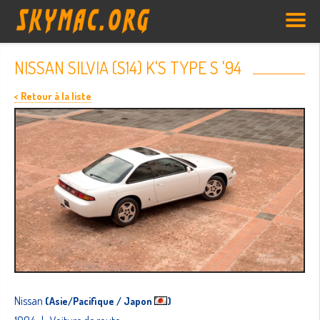
NISSAN SILVIA (S14) K'S TYPE S '94
< Retour à la liste
Nissan
(Asie/Pacifique / Japon
)