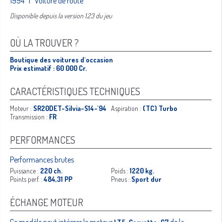
1994 | Voiture de route
Disponible depuis la version 1.23 du jeu
OÙ LA TROUVER ?
Boutique des voitures d'occasion
Prix estimatif : 60 000 Cr.
CARACTÉRISTIQUES TECHNIQUES
Moteur :
SR20DET-Silvia-S14-'94
Aspiration :
(TC) Turbo
Transmission :
FR
PERFORMANCES
Performances brutes
Puissance :
220 ch.
Poids :
1220 kg.
Points perf. :
484,31 PP
Pneus :
Sport dur
ÉCHANGE MOTEUR
Ce modèle peut intégrer le moteur
de la