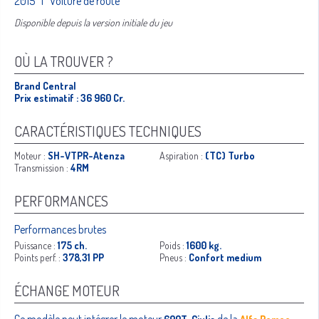
2015 | Voiture de route
Disponible depuis la version initiale du jeu
OÙ LA TROUVER ?
Brand Central
Prix estimatif : 36 960 Cr.
CARACTÉRISTIQUES TECHNIQUES
Moteur :
SH-VTPR-Atenza
Aspiration :
(TC) Turbo
Transmission :
4RM
PERFORMANCES
Performances brutes
Puissance :
175 ch.
Poids :
1600 kg.
Points perf. :
378,31 PP
Pneus :
Confort medium
ÉCHANGE MOTEUR
Ce modèle peut intégrer le moteur
de la