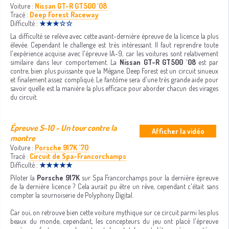
Voiture :
Nissan GT-R GT500 '08
Tracé :
Deep Forest Raceway
Difficulté :
★★★☆☆
La difficulté se relève avec cette avant-dernière épreuve de la licence la plus
élevée. Cependant le challenge est très intéressant. Il faut reprendre toute
l'expérience acquise avec l'épreuve IA-9, car les voitures sont relativement
similaire dans leur comportement. La
Nissan GT-R GT500 '08
est par
contre, bien plus puissante que la Mégane. Deep Forest est un circuit sinueux
et finalement assez compliqué. Le fantôme sera d'une très grande aide pour
savoir quelle est la manière la plus efficace pour aborder chacun des virages
du circuit.
Épreuve S-10 - Un tour contre la
Afficher la vidéo
montre
Voiture :
Porsche 917K '70
Tracé :
Circuit de Spa-Francorchamps
Difficulté :
★★★★★
Piloter la
Porsche 917K
sur Spa Francorchamps pour la dernière épreuve
de la dernière licence ? Cela aurait pu être un rêve, cependant c'était sans
compter la sournoiserie de Polyphony Digital.
Car oui, on retrouve bien cette voiture mythique sur ce circuit parmi les plus
beaux du monde, cependant, les concepteurs du jeu ont placé l'épreuve