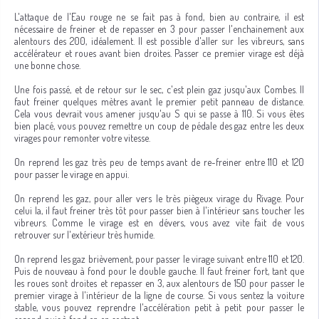
L'attaque de l'Eau rouge ne se fait pas à fond, bien au contraire, il est
nécessaire de freiner et de repasser en 3 pour passer l'enchainement aux
alentours des 200, idéalement. Il est possible d'aller sur les vibreurs, sans
accélérateur et roues avant bien droites. Passer ce premier virage est déjà
une bonne chose.
Une fois passé, et de retour sur le sec, c'est plein gaz jusqu'aux Combes. Il
faut freiner quelques mètres avant le premier petit panneau de distance.
Cela vous devrait vous amener jusqu'au S qui se passe à 110. Si vous êtes
bien placé, vous pouvez remettre un coup de pédale des gaz entre les deux
virages pour remonter votre vitesse.
On reprend les gaz très peu de temps avant de re-freiner entre 110 et 120
pour passer le virage en appui.
On reprend les gaz, pour aller vers le très piègeux virage du Rivage. Pour
celui la, il faut freiner très tôt pour passer bien à l'intérieur sans toucher les
vibreurs. Comme le virage est en dévers, vous avez vite fait de vous
retrouver sur l'extérieur très humide.
On reprend les gaz brièvement, pour passer le virage suivant entre 110 et 120.
Puis de nouveau à fond pour le double gauche. Il faut freiner fort, tant que
les roues sont droites et repasser en 3, aux alentours de 150 pour passer le
premier virage à l'intérieur de la ligne de course. Si vous sentez la voiture
stable, vous pouvez reprendre l'accélération petit à petit pour passer le