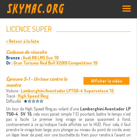
LICENCE SUPER
< Retour à la liste
Cadeaux de réussite
Bronze :
Audi R8 LMS Evo '19
Or :
Gran Turismo Red Bull X2019 Competition '19
Épreuve S-1 - Un tour contre la
Afficher la vidéo
montre
Voiture :
Lamborghini Aventador LP750-4 Superveloce '15
Tracé :
High Speed Ring
Difficulté :
★☆☆☆☆
Un tour de High Speed Ring au volant d'une
Lamborghini Aventador LP
750-4 SV '15
, cela vous parait simple ? Et pourtant, battre le temps n'est
pas si facile. Le premier long virage se passe quasiment à fond,
contrairement à ce qu'indique l'aide affichée sur le HUD. Pour cela, il faut
prendre le virage bien large, puis plonger au niveau du point de corde, avec
un léger lever de pied, voir une touchette du frein pour rendre à l'avant un