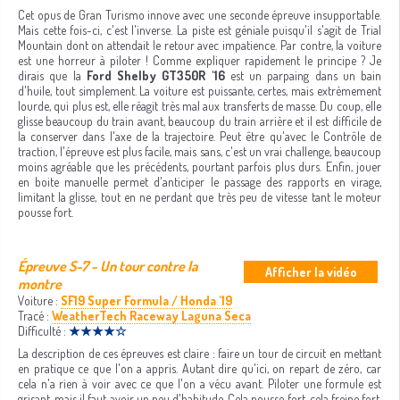
Cet opus de Gran Turismo innove avec une seconde épreuve insupportable.
Mais cette fois-ci, c'est l'inverse. La piste est géniale puisqu'il s'agit de Trial
Mountain dont on attendait le retour avec impatience. Par contre, la voiture
est une horreur à piloter ! Comme expliquer rapidement le principe ? Je
dirais que la
Ford Shelby GT350R '16
est un parpaing dans un bain
d'huile, tout simplement. La voiture est puissante, certes, mais extrèmement
lourde, qui plus est, elle réagit très mal aux transferts de masse. Du coup, elle
glisse beaucoup du train avant, beaucoup du train arrière et il est difficile de
la conserver dans l'axe de la trajectoire. Peut être qu'avec le Contrôle de
traction, l'épreuve est plus facile, mais sans, c'est un vrai challenge, beaucoup
moins agréable que les précédents, pourtant parfois plus durs. Enfin, jouer
en boite manuelle permet d'anticiper le passage des rapports en virage,
limitant la glisse, tout en ne perdant que très peu de vitesse tant le moteur
pousse fort.
Épreuve S-7 - Un tour contre la
Afficher la vidéo
montre
Voiture :
SF19 Super Formula / Honda '19
Tracé :
WeatherTech Raceway Laguna Seca
Difficulté :
★★★★☆
La description de ces épreuves est claire : faire un tour de circuit en mettant
en pratique ce que l'on a appris. Autant dire qu'ici, on repart de zéro, car
cela n'a rien à voir avec ce que l'on a vécu avant. Piloter une formule est
grisant, mais il faut avoir un peu d'habitude. Cela pousse fort, cela freine fort,