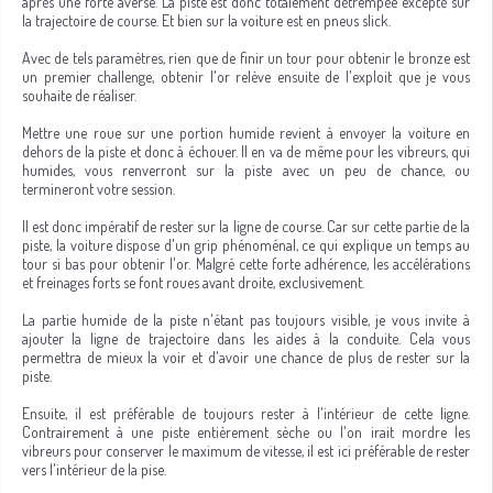
après une forte averse. La piste est donc totalement détrempée excepté sur
la trajectoire de course. Et bien sur la voiture est en pneus slick.
Avec de tels paramètres, rien que de finir un tour pour obtenir le bronze est
un premier challenge, obtenir l'or relève ensuite de l'exploit que je vous
souhaite de réaliser.
Mettre une roue sur une portion humide revient à envoyer la voiture en
dehors de la piste et donc à échouer. Il en va de même pour les vibreurs, qui
humides, vous renverront sur la piste avec un peu de chance, ou
termineront votre session.
Il est donc impératif de rester sur la ligne de course. Car sur cette partie de la
piste, la voiture dispose d'un grip phénoménal, ce qui explique un temps au
tour si bas pour obtenir l'or. Malgré cette forte adhérence, les accélérations
et freinages forts se font roues avant droite, exclusivement.
La partie humide de la piste n'étant pas toujours visible, je vous invite à
ajouter la ligne de trajectoire dans les aides à la conduite. Cela vous
permettra de mieux la voir et d'avoir une chance de plus de rester sur la
piste.
Ensuite, il est préférable de toujours rester à l'intérieur de cette ligne.
Contrairement à une piste entièrement sèche ou l'on irait mordre les
vibreurs pour conserver le maximum de vitesse, il est ici préférable de rester
vers l'intérieur de la pise.