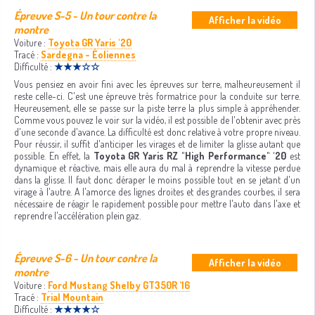
Épreuve S-5 - Un tour contre la
Afficher la vidéo
montre
Voiture :
Toyota GR Yaris '20
Tracé :
Sardegna - Éoliennes
Difficulté :
★★★☆☆
Vous pensiez en avoir fini avec les épreuves sur terre, malheureusement il
reste celle-ci. C'est une épreuve très formatrice pour la conduite sur terre.
Heureusement, elle se passe sur la piste terre la plus simple à appréhender.
Comme vous pouvez le voir sur la vidéo, il est possible de l'obtenir avec près
d'une seconde d'avance. La difficulté est donc relative à votre propre niveau.
Pour réussir, il suffit d'anticiper les virages et de limiter la glisse autant que
possible. En effet, la
Toyota GR Yaris RZ "High Performance" '20
est
dynamique et réactive, mais elle aura du mal à reprendre la vitesse perdue
dans la glisse. Il faut donc déraper le moins possible tout en se jetant d'un
virage à l'autre. A l'amorce des lignes droites et des grandes courbes, il sera
nécessaire de réagir le rapidement possible pour mettre l'auto dans l'axe et
reprendre l'accélération plein gaz.
Épreuve S-6 - Un tour contre la
Afficher la vidéo
montre
Voiture :
Ford Mustang Shelby GT350R '16
Tracé :
Trial Mountain
Difficulté :
★★★★☆