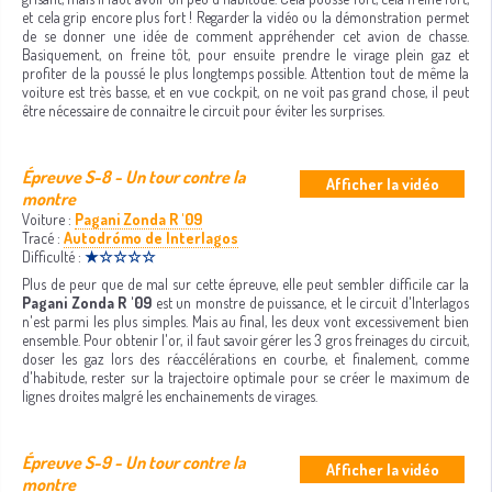
et cela grip encore plus fort ! Regarder la vidéo ou la démonstration permet
de se donner une idée de comment appréhender cet avion de chasse.
Basiquement, on freine tôt, pour ensuite prendre le virage plein gaz et
profiter de la poussé le plus longtemps possible. Attention tout de même la
voiture est très basse, et en vue cockpit, on ne voit pas grand chose, il peut
être nécessaire de connaitre le circuit pour éviter les surprises.
Épreuve S-8 - Un tour contre la
Afficher la vidéo
montre
Voiture :
Pagani Zonda R '09
Tracé :
Autodrómo de Interlagos
Difficulté :
★☆☆☆☆
Plus de peur que de mal sur cette épreuve, elle peut sembler difficile car la
Pagani Zonda R '09
est un monstre de puissance, et le circuit d'Interlagos
n'est parmi les plus simples. Mais au final, les deux vont excessivement bien
ensemble. Pour obtenir l'or, il faut savoir gérer les 3 gros freinages du circuit,
doser les gaz lors des réaccélérations en courbe, et finalement, comme
d'habitude, rester sur la trajectoire optimale pour se créer le maximum de
lignes droites malgré les enchainements de virages.
Épreuve S-9 - Un tour contre la
Afficher la vidéo
montre