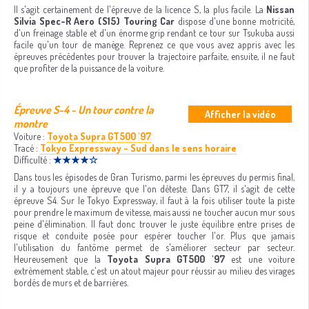
Il s'agit certainement de l'épreuve de la licence S, la plus facile. La
Nissan
Silvia Spec-R Aero (S15) Touring Car
dispose d'une bonne motricité,
d'un freinage stable et d'un énorme grip rendant ce tour sur Tsukuba aussi
facile qu'un tour de manège. Reprenez ce que vous avez appris avec les
épreuves précédentes pour trouver la trajectoire parfaite, ensuite, il ne faut
que profiter de la puissance de la voiture.
Épreuve S-4 - Un tour contre la
Afficher la vidéo
montre
Voiture :
Toyota Supra GT500 '97
Tracé :
Tokyo Expressway - Sud dans le sens horaire
Difficulté :
★★★★☆
Dans tous les épisodes de Gran Turismo, parmi les épreuves du permis final,
il y a toujours une épreuve que l'on déteste. Dans GT7, il s'agit de cette
épreuve S4. Sur le Tokyo Expressway, il faut à la fois utiliser toute la piste
pour prendre le maximum de vitesse, mais aussi ne toucher aucun mur sous
peine d'élimination. Il faut donc trouver le juste équilibre entre prises de
risque et conduite posée pour espérer toucher l'or. Plus que jamais
l'utilisation du fantôme permet de s'améliorer secteur par secteur.
Heureusement que la
Toyota Supra GT500 '97
est une voiture
extrèmement stable, c'est un atout majeur pour réussir au milieu des virages
bordés de murs et de barrières.