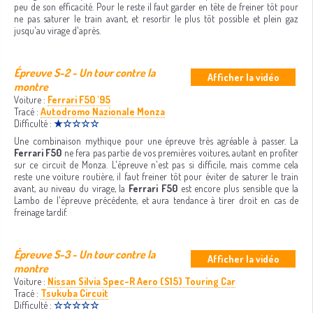
peu de son efficacité. Pour le reste il faut garder en tête de freiner tôt pour
ne pas saturer le train avant, et resortir le plus tôt possible et plein gaz
jusqu'au virage d'après.
Épreuve S-2 - Un tour contre la
Afficher la vidéo
montre
Voiture :
Ferrari F50 '95
Tracé :
Autodromo Nazionale Monza
Difficulté :
★☆☆☆☆
Une combinaison mythique pour une épreuve très agréable à passer. La
Ferrari F50
ne fera pas partie de vos premières voitures, autant en profiter
sur ce circuit de Monza. L'épreuve n'est pas si difficile, mais comme cela
reste une voiture routière, il faut freiner tôt pour éviter de saturer le train
avant, au niveau du virage, la
Ferrari F50
est encore plus sensible que la
Lambo de l'épreuve précédente, et aura tendance à tirer droit en cas de
freinage tardif.
Épreuve S-3 - Un tour contre la
Afficher la vidéo
montre
Voiture :
Nissan Silvia Spec-R Aero (S15) Touring Car
Tracé :
Tsukuba Circuit
Difficulté :
☆☆☆☆☆