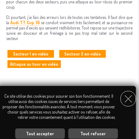
pour chacun des deux secteurs, puis une attaque au tour réussi du premier
coup.
Et pourtant, j'ai fais des erreurs lors de toutes ces tentatives. Il faut dire que
la
Audi TT Cup '16
se conduit vraiment très facilement, et sa puissance ne
permet pas d'excès qui seraient rédhibitoires. Tout repose sur une trajectoire
suivie en douceur et un freinage à ne pas trop mal rater sur le second
secteur.
Secteur 1 en vidéo
Secteur 2 en vidéo
Attaque au tour en vidéo
Ce site utilise des cookies pour assurer son bon fonctionnement. Il
utilise aussi des cookies issues de services tiers permettant de
proposer des fonctionnalités avancées. À tout moment, vous pouvez
choisir quels services vous souhaitez activer ou refuser, afin de
retirer votre consentement quant à l'utilisation des cookies.
Tout accepter
Tout refuser
Personnalisation des services