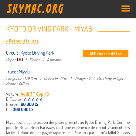
KYOTO DRIVING PARK - MIYABI
< Retour à la liste
Circuit : Kyoto Driving Park
Afficher le détail
Japon
| Fiction | Asphalte
Tracé : Miyabi
Longueur : 1 953 m. | Denivelé : 17 m. | Virages : 7 | Plus longue ligne
droite : 442 m.
Voiture :
Audi TT Cup '16
Difficulté :
☆☆☆☆☆
Bronze :
60 000 Cr
Or :
300 000 Cr
Miyabi est la petite section des pistes présente au Kyoto Driving Park. Comme
pour le Broad Bean Raceway, c'est une expérience de circuit vraiment très
facile, et donc de l'or gagné rapidement. Pour ma part, il m'a fallut 2 essais