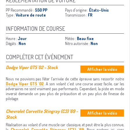
RÉGLEMENTATION DE VOITURE
PP Recommandé :
550 PP
Pays d'origine :
États-Unis
Type :
Voiture de route
Transmission :
FR
INFORMATION DE COURSE
Heure :
Jour
Météo :
Beau fixe
Dégàts :
Non
Nitro autorisée :
Non
COMPLÉTER CET ÉVÉNEMENT
Dodge Viper GTS '02 - Stock
Afficher la vidéo
Nous ne pouvions pas fêter l'arrivée de cette épreuve sans ressortir notre
Dodge Viper GTS '02
. A son volant c'est une course assez facile, car les
adversaires ne sont vraiment pas performants. Cependant, la piste en mode
inversé demande un peu plus de précaution et un peu plus de finesse de
pilotage.
Chevrolet Corvette Stingray (C3) '69 -
Afficher la vidéo
Stock
Réalisation au volant d'une muscle car classique, et peut être la plus connue,
la
Chevrolet Corvette Stingray (C3) '69
. Nous partons ici, sans