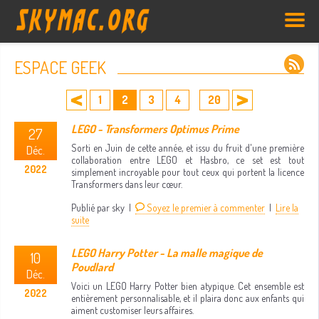
ESPACE GEEK
1
2
3
4
20
...
LEGO - Transformers Optimus Prime
27
Sorti en Juin de cette année, et issu du fruit d'une première
Déc.
collaboration entre LEGO et Hasbro, ce set est tout
2022
simplement incroyable pour tout ceux qui portent la licence
Transformers dans leur cœur.
Publié par sky |
Soyez le premier à commenter
|
Lire la
suite
LEGO Harry Potter - La malle magique de
10
Poudlard
Déc.
Voici un LEGO Harry Potter bien atypique. Cet ensemble est
2022
entièrement personnalisable, et il plaira donc aux enfants qui
aiment customiser leurs affaires.