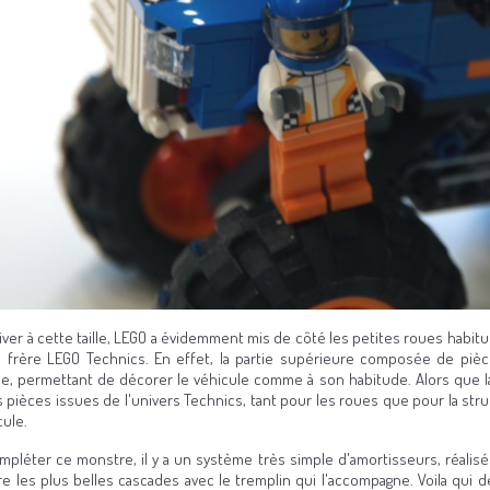
iver à cette taille, LEGO a évidemment mis de côté les petites roues habitu
d frère LEGO Technics. En effet, la partie supérieure composée de pièce
ue, permettant de décorer le véhicule comme à son habitude. Alors que la
 pièces issues de l'univers Technics, tant pour les roues que pour la str
cule.
mpléter ce monstre, il y a un système très simple d'amortisseurs, réalisé
ire les plus belles cascades avec le tremplin qui l'accompagne. Voila qui de