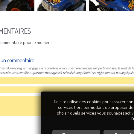
MENTAIRES
ommentaire pour le moment.
 un commentaire
sur skymac.org, je m'engage à être courtois et à ce que mon message soit pertinent avec le sujet de l'ar
j'accepte, sans condition, que mon message soit refusé et supprimé si ces règles ne sont pas appliquée
Ce site utilise des cookies pour assurer son
services tiers permettant de proposer de
choisir quels services vous souhaitez activ
l