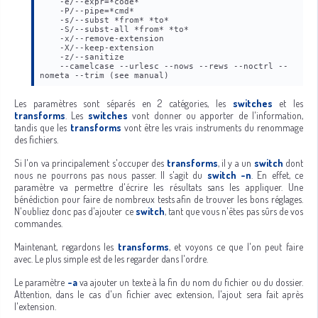
    -e/--expr=*code*
    -P/--pipe=*cmd*
    -s/--subst *from* *to*
    -S/--subst-all *from* *to*
    -x/--remove-extension
    -X/--keep-extension
    -z/--sanitize
    --camelcase --urlesc --nows --rews --noctrl --
nometa --trim (see manual)
Les paramètres sont séparés en 2 catégories, les
switches
et les
transforms
. Les
switches
vont donner ou apporter de l'information,
tandis que les
transforms
vont être les vrais instruments du renommage
des fichiers.
Si l'on va principalement s'occuper des
transforms
, il y a un
switch
dont
nous ne pourrons pas nous passer. Il s'agit du
switch -n
. En effet, ce
paramètre va permettre d'écrire les résultats sans les appliquer. Une
bénédiction pour faire de nombreux tests afin de trouver les bons réglages.
N'oubliez donc pas d'ajouter ce
switch
, tant que vous n'êtes pas sûrs de vos
commandes.
Maintenant, regardons les
transforms
, et voyons ce que l'on peut faire
avec. Le plus simple est de les regarder dans l'ordre.
Le paramètre
-a
va ajouter un texte à la fin du nom du fichier ou du dossier.
Attention, dans le cas d'un fichier avec extension, l'ajout sera fait après
l'extension.