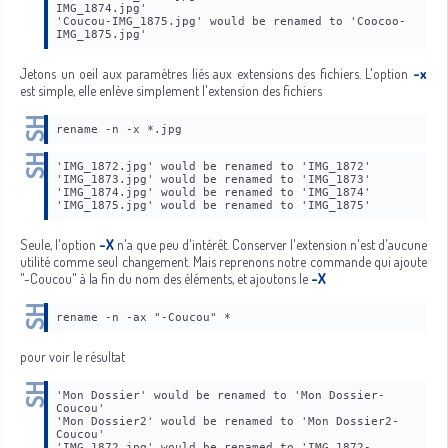
IMG_1874.jpg'
'Coucou-IMG_1875.jpg' would be renamed to 'Coocoo-
IMG_1875.jpg'
Jetons un oeil aux paramètres liés aux extensions des fichiers. L'option
-x
est simple, elle enlève simplement l'extension des fichiers
rename -n -x *.jpg
'IMG_1872.jpg' would be renamed to 'IMG_1872'
'IMG_1873.jpg' would be renamed to 'IMG_1873'
'IMG_1874.jpg' would be renamed to 'IMG_1874'
'IMG_1875.jpg' would be renamed to 'IMG_1875'
Seule, l'option
-X
n'a que peu d'intérêt. Conserver l'extension n'est d'aucune
utilité comme seul changement. Mais reprenons notre commande qui ajoute
"-Coucou" à la fin du nom des éléments, et ajoutons le
-X
rename -n -ax "-Coucou" *
pour voir le résultat
'Mon Dossier' would be renamed to 'Mon Dossier-
Coucou'
'Mon Dossier2' would be renamed to 'Mon Dossier2-
Coucou'
'IMG_1872.jpg' would be renamed to 'IMG_1872-