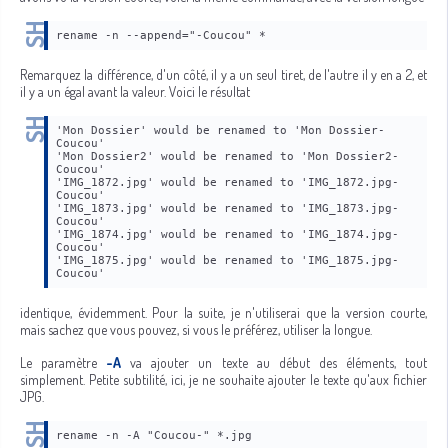
rename -n --append="-Coucou" *
Remarquez la différence, d'un côté, il y a un seul tiret, de l'autre il y en a 2, et
il y a un égal avant la valeur. Voici le résultat
'Mon Dossier' would be renamed to 'Mon Dossier-
Coucou'
'Mon Dossier2' would be renamed to 'Mon Dossier2-
Coucou'
'IMG_1872.jpg' would be renamed to 'IMG_1872.jpg-
Coucou'
'IMG_1873.jpg' would be renamed to 'IMG_1873.jpg-
Coucou'
'IMG_1874.jpg' would be renamed to 'IMG_1874.jpg-
Coucou'
'IMG_1875.jpg' would be renamed to 'IMG_1875.jpg-
Coucou'
identique, évidemment. Pour la suite, je n'utiliserai que la version courte,
mais sachez que vous pouvez, si vous le préférez, utiliser la longue.
Le paramètre
-A
va ajouter un texte au début des éléments, tout
simplement. Petite subtilité, ici, je ne souhaite ajouter le texte qu'aux fichier
JPG.
rename -n -A "Coucou-" *.jpg