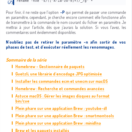
rename -nXe "s/([^A-Za-z0-9]+)/_/g" *
Pour finir, il ne reste que l'option
-P
qui permet de passer une commande
en paramètre, cependant, je cherche encore comment elle fonctionne afin
de transmettre à la commande le nom courant du fichier en paramètre. Je
mettrai à jour l'article, dès que j'aurais la solution. Si vous l'avez, les
commentaires sont évidemment disponibles.
N'oubliez pas de retirer le paramètre -n afin sortir de vos
phases de test, et d'exécuter réellement les renommages.
Sommaire de la série
Homebrew - Gestionnaire de paquets
Guetzli, une librairie d'encodage JPG optimisée
Installer les commandes ecm et unecm sur macOS
Homebrew : Recherche et commandes avancées
Astuce macOS : Gérer les images disques au format
bin/cue
Plein phare sur une application Brew : youtube-dl
Plein phare sur une application Brew : smartmontools
Plein phare sur une application Brew : minidlna
Brew et les paquets installés