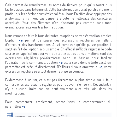
Cela permet de transformer les noms de fichiers pour qu'ils soient plus
facile d'accès dans le terminal. Cette transformation aurait pu être vraiment
pratique, si les développeurs étaient allés au bout. En effet, développé par des
anglo-saxons, ils n'ont pas penser à ajouter le nettoyage des caractères
accentués. Pour des éléments n'en disposant pas, comme dans mon
exemple, cela reste une très bonne option.
Nous venons de faire le tour de toutes les options de transformation simples.
L'option
-e
permet de passer des expressions régulières permettant
d'effectuer des transformations. Aussi complexe qu'elle puisse paraitre, il
s'agit en fait de l'option la plus simple. En effet, il suffit de regarder le code
source de l'application pour voir que toutes autres transformations sont des
expressions régulières pré-formatées selon les besoins pour faciliter
l'utilisation de la commande. L'option
-e
est la seule dont le texte passé en
paramètre est exécuté directement. D'ailleurs si vous omettez le
-e
, votre
expression régulière sera tout de même prise en compte.
Evidemment, à utiliser, ce n'est pas forcément la plus simple, car il faut
connaitre les expressions régulières pour pouvoir s'en servir. Cependant, il
n'y a aucune limite car on peut vraiment aller très loin dans les
modifications.
Pour commencer simplement, reproduisons le comportement du
paramètres
-s
rename -n -e "s/IMG/Image/" *