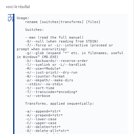
voici le résultat
Usage:
    rename [switches|transforms] [files]
    Switches:
    --man (read the full manual)
    -0/--null (when reading from STDIN)
    -f/--force or -i/--interactive (proceed or 
prompt when overwriting)
    -g/--glob (expand "*" etc. in filenames, useful 
in Windows™ CMD.EXE)
    -k/--backwards/--reverse-order
    -l/--symlink or -L/--hardlink
    -M/--use=*Module*
    -n/--just-print/--dry-run
    -N/--counter-format
    -p/--mkpath/--make-dirs
    --stdin/--no-stdin
    -t/--sort-time
    -T/--transcode=*encoding*
    -v/--verbose
    Transforms, applied sequentially:
    -a/--append=*str*
    -A/--prepend=*str*
    -c/--lower-case
    -C/--upper-case
    -d/--delete=*str*
    -D/--delete-all=*str*