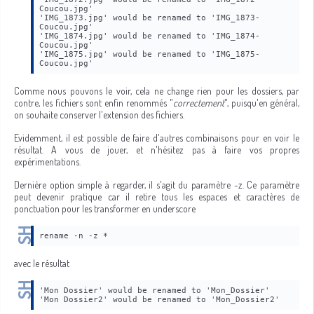
Coucou.jpg'
'IMG_1873.jpg' would be renamed to 'IMG_1873-
Coucou.jpg'
'IMG_1874.jpg' would be renamed to 'IMG_1874-
Coucou.jpg'
'IMG_1875.jpg' would be renamed to 'IMG_1875-
Coucou.jpg'
Comme nous pouvons le voir, cela ne change rien pour les dossiers, par
contre, les fichiers sont enfin renommés "
correctement
", puisqu'en général,
on souhaite conserver l'extension des fichiers.
Evidemment, il est possible de faire d'autres combinaisons pour en voir le
résultat. A vous de jouer, et n'hésitez pas à faire vos propres
expérimentations.
Dernière option simple à regarder, il s'agit du paramètre -z. Ce paramètre
peut devenir pratique car il retire tous les espaces et caractères de
ponctuation pour les transformer en underscore
rename -n -z *
avec le résultat
'Mon Dossier' would be renamed to 'Mon_Dossier'
'Mon Dossier2' would be renamed to 'Mon_Dossier2'