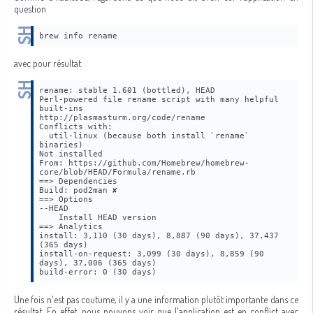
question
brew info rename
avec pour résultat
rename: stable 1.601 (bottled), HEAD
Perl-powered file rename script with many helpful 
built-ins
http://plasmasturm.org/code/rename
Conflicts with:
  util-linux (because both install `rename` 
binaries)
Not installed
From: https://github.com/Homebrew/homebrew-
core/blob/HEAD/Formula/rename.rb
==> Dependencies
Build: pod2man ✘
==> Options
--HEAD
    Install HEAD version
==> Analytics
install: 3,110 (30 days), 8,887 (90 days), 37,437 
(365 days)
install-on-request: 3,099 (30 days), 8,859 (90 
days), 37,006 (365 days)
build-error: 0 (30 days)
Une fois n'est pas coutume, il y a une information plutôt importante dans ce
résultat. En effet, nous pouvons voir que l'application est en conflict avec