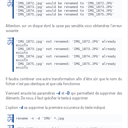
'IMG_1872.jpg' would be renamed to 'IMG_1872.JPG'
'IMG_1873.jpg' would be renamed to 'IMG_1873.JPG'
'IMG_1874.jpg' would be renamed to 'IMG_1874.JPG'
'IMG_1875.jpg' would be renamed to 'IMG_1875.JPG'
Attention, sur un disque dont la casse pas sensible, vous obtiendrez l'erreur
suivante
'IMG_1872.jpg' not renamed: 'IMG_1872.JPG' already 
exists
'IMG_1873.jpg' not renamed: 'IMG_1873.JPG' already 
exists
'IMG_1874.jpg' not renamed: 'IMG_1874.JPG' already 
exists
'IMG_1875.jpg' not renamed: 'IMG_1875.JPG' already 
exists
Il faudra combiner une autre transformation afin d'être sûr que le nom du
fichier n'est pas identique, et que cela fonctionne.
Viennent ensuite les paramètres
-d
et
-D
qui permettent de supprimer des
éléments. De nous, il faut spécifier le texte à supprimer.
L'option
-d
va supprimer la première occurence du texte indiqué.
rename -n -d 'IMG' *.jpg