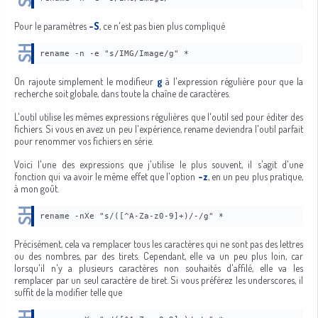
Pour le paramètres
-S
, ce n'est pas bien plus compliqué
rename -n -e "s/IMG/Image/g" *
On rajoute simplement le modifieur
g
à l'expression régulière pour que la
recherche soit globale, dans toute la chaîne de caractères.
L'outil utilise les mêmes expressions régulières que l'outil sed pour éditer des
fichiers. Si vous en avez un peu l'expérience, rename deviendra l'outil parfait
pour renommer vos fichiers en série.
Voici l'une des expressions que j'utilise le plus souvent, il s'agit d'une
fonction qui va avoir le même effet que l'option
-z
, en un peu plus pratique,
à mon goût.
rename -nXe "s/([^A-Za-z0-9]+)/-/g" *
Précisément, cela va remplacer tous les caractères qui ne sont pas des lettres
ou des nombres, par des tirets. Cependant, elle va un peu plus loin, car
lorsqu'il n'y a plusieurs caractères non souhaités d'affilé, elle va les
remplacer par un seul caractère de tiret. Si vous préférez les underscores, il
suffit de la modifier telle que