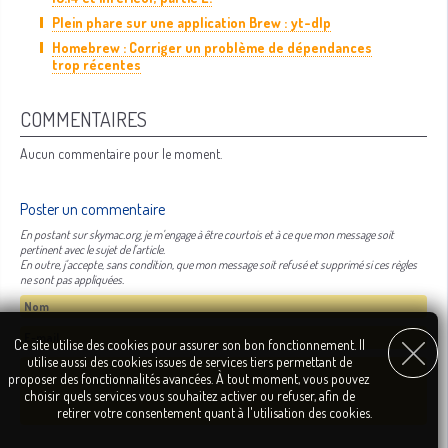
Plein phare sur une application Brew : yt-dlp
Homebrew : Corriger un problème de dépendances
trop récentes
COMMENTAIRES
Aucun commentaire pour le moment.
Poster un commentaire
En postant sur skymac.org, je m'engage à être courtois et à ce que mon message soit
pertinent avec le sujet de l'article.
En outre, j'accepte, sans condition, que mon message soit refusé et supprimé si ces règles
ne sont pas appliquées.
Ce site utilise des cookies pour assurer son bon fonctionnement. Il
utilise aussi des cookies issues de services tiers permettant de
proposer des fonctionnalités avancées. À tout moment, vous pouvez
choisir quels services vous souhaitez activer ou refuser, afin de
retirer votre consentement quant à l'utilisation des cookies.