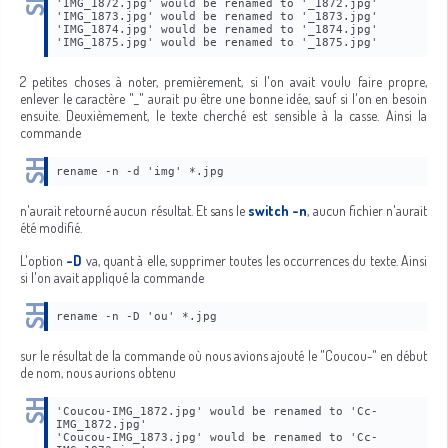
'IMG_1872.jpg' would be renamed to '_1872.jpg'
'IMG_1873.jpg' would be renamed to '_1873.jpg'
'IMG_1874.jpg' would be renamed to '_1874.jpg'
'IMG_1875.jpg' would be renamed to '_1875.jpg'
2 petites choses à noter, premièrement, si l'on avait voulu faire propre,
enlever le caractère "_" aurait pu être une bonne idée, sauf si l'on en besoin
ensuite. Deuxièmement, le texte cherché est sensible à la casse. Ainsi la
commande
rename -n -d 'img' *.jpg
n'aurait retourné aucun résultat. Et sans le
switch -n
, aucun fichier n'aurait
été modifié.
L'option
-D
va, quant à elle, supprimer toutes les occurrences du texte. Ainsi
si l'on avait appliqué la commande
rename -n -D 'ou' *.jpg
sur le résultat de la commande où nous avions ajouté le "Coucou-" en début
de nom, nous aurions obtenu
'Coucou-IMG_1872.jpg' would be renamed to 'Cc-
IMG_1872.jpg'
'Coucou-IMG_1873.jpg' would be renamed to 'Cc-