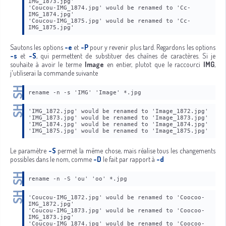
IMG_1873.jpg'
'Coucou-IMG_1874.jpg' would be renamed to 'Cc-
IMG_1874.jpg'
'Coucou-IMG_1875.jpg' would be renamed to 'Cc-
IMG_1875.jpg'
Sautons les options
-e
et
-P
pour y revenir plus tard. Regardons les options
-s
et
-S
, qui permettent de substituer des chaînes de caractères. Si je
souhaite à avoir le terme
Image
en entier, plutot que le raccourci
IMG
,
j'utiliserai la commande suivante
rename -n -s 'IMG' 'Image' *.jpg
'IMG_1872.jpg' would be renamed to 'Image_1872.jpg'
'IMG_1873.jpg' would be renamed to 'Image_1873.jpg'
'IMG_1874.jpg' would be renamed to 'Image_1874.jpg'
'IMG_1875.jpg' would be renamed to 'Image_1875.jpg'
Le paramètre
-S
permet la même chose, mais réalise tous les changements
possibles dans le nom, comme
-D
le fait par rapport à
-d
rename -n -S 'ou' 'oo' *.jpg
'Coucou-IMG_1872.jpg' would be renamed to 'Coocoo-
IMG_1872.jpg'
'Coucou-IMG_1873.jpg' would be renamed to 'Coocoo-
IMG_1873.jpg'
'Coucou-IMG_1874.jpg' would be renamed to 'Coocoo-