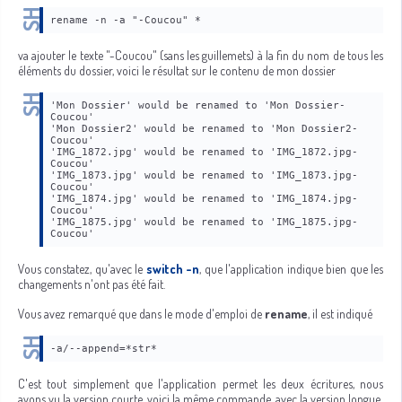
rename -n -a "-Coucou" *
va ajouter le texte "-Coucou" (sans les guillemets) à la fin du nom de tous les
éléments du dossier, voici le résultat sur le contenu de mon dossier
'Mon Dossier' would be renamed to 'Mon Dossier-
Coucou'
'Mon Dossier2' would be renamed to 'Mon Dossier2-
Coucou'
'IMG_1872.jpg' would be renamed to 'IMG_1872.jpg-
Coucou'
'IMG_1873.jpg' would be renamed to 'IMG_1873.jpg-
Coucou'
'IMG_1874.jpg' would be renamed to 'IMG_1874.jpg-
Coucou'
'IMG_1875.jpg' would be renamed to 'IMG_1875.jpg-
Coucou'
Vous constatez, qu'avec le
switch -n
, que l'application indique bien que les
changements n'ont pas été fait.
Vous avez remarqué que dans le mode d'emploi de
rename
, il est indiqué
-a/--append=*str*
C'est tout simplement que l'application permet les deux écritures, nous
avons vu la version courte, voici la même commande, avec la version longue