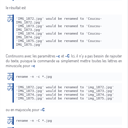
le résultat est
'IMG_1872.jpg' would be renamed to 'Coucou-
IMG_1872.jpg'
'IMG_1873.jpg' would be renamed to 'Coucou-
IMG_1873.jpg'
'IMG_1874.jpg' would be renamed to 'Coucou-
IMG_1874.jpg'
'IMG_1875.jpg' would be renamed to 'Coucou-
IMG_1875.jpg'
Continuons avec les paramètres
-c
et
-C
. Ici, il n'y a pas besoin de rajouter
du texte, puisque la commande va simplement mettre toutes les lettres en
minuscule, pour
-c
rename -n -c *.jpg
'IMG_1872.jpg' would be renamed to 'img_1872.jpg'
'IMG_1873.jpg' would be renamed to 'img_1873.jpg'
'IMG_1874.jpg' would be renamed to 'img_1874.jpg'
'IMG_1875.jpg' would be renamed to 'img_1875.jpg'
ou en majuscule, pour
-C
.
rename -n -C *.jpg