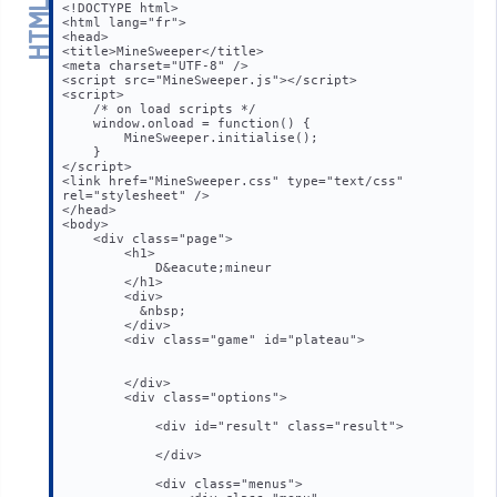
<!DOCTYPE html>
<html lang="fr">
<head>
<title>MineSweeper</title>
<meta charset="UTF-8" />
<script src="MineSweeper.js"></script>
<script>
    /* on load scripts */
    window.onload = function() {
        MineSweeper.initialise();
    }
</script>
<link href="MineSweeper.css" type="text/css" 
rel="stylesheet" />
</head>
<body>
    <div class="page">
        <h1>
            D&eacute;mineur
        </h1>
        <div>
          &nbsp;
        </div>
        <div class="game" id="plateau">
        </div>
        <div class="options">
            <div id="result" class="result">
            </div>
            <div class="menus">