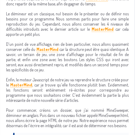
donc repartir de la même base, afin de gagner du temps.
Le démineur est un classique, nul besoin de le présenter ou de définir nos
besoins pour ce programme. Nous sommes partis pour faire une simple
reproduction du jeu. Cependant, nous allons conserver les 4 niveaux de
difficultés introduits avec le dernier article sur le
MasterMind
car cela
apporte un petit plus.
D'un point de vue affichage, rien de bien particulier, nous allons quasiment
conserver celle du
MasterMind
car la structure peut être quasi identique. A
savoir, un terrain de jeu, une zone d'affichage pour le résultat de fin de
partie, et enfin une zone avec les boutons. Les styles CSS qui iront avec
seront, eux aussi directement repris, et modifiés dans un second temps pour
les spécificités de ce jeu.
Enfin, le moteur Javascript de notre jeu va reprendre le structure créée pour
le
MasterMind
, car je trouve qu'elle fonctionne plutôt bien. Evidemment,
les fonctions seront entièrement ré-écrites pour correspondre au
programme que nous souhaitons créer. C'est évidemment la partie la plus
intéressante de notre nouvelle série d'articles.
Pour commencer, créons un dossier, que j'ai nommé MineSweeper,
démineur en anglais. Puis dans un nouveau fichier appelé MineSweeper.html,
nous allons écrire la page HTML de notre jeu. Notre expérience nous permet
désormais de l'écrire en intégralité, car il est aisé de déterminer nos besoins.