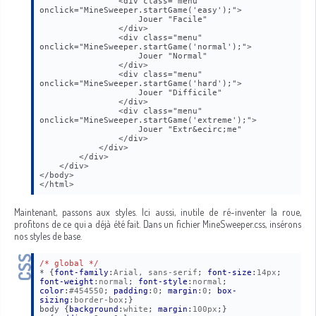
                <div class="menu" 
onclick="MineSweeper.startGame('easy');">
                    Jouer "Facile"
                </div>
                <div class="menu" 
onclick="MineSweeper.startGame('normal');">
                    Jouer "Normal"
                </div>
                <div class="menu" 
onclick="MineSweeper.startGame('hard');">
                    Jouer "Difficile"
                </div>
                <div class="menu" 
onclick="MineSweeper.startGame('extreme');">
                    Jouer "Extr&ecirc;me"
                </div>
            </div>
        </div>
    </div>
</body>
</html>
Maintenant, passons aux styles. Ici aussi, inutile de ré-inventer la roue,
profitons de ce qui a déjà été fait. Dans un fichier MineSweeper.css, insérons
nos styles de base.
/* global */
* {
font-family
:
Arial, sans-serif
; 
font-size
:
14px
; 
font-weight
:
normal
; 
font-style
:
normal
; 
color
:
#454550
; 
padding
:
0
; 
margin
:
0
; 
box-
sizing
:
border-box
;}

body {
background
:
white
; 
margin
:
100px
;}
