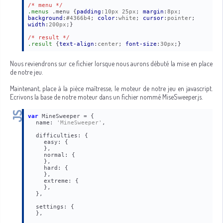
/* menu */
.menus
 .menu {
padding
:
10px 25px
; 
margin
:
8px
; 
background
:
#4366b4
; 
color
:
white
; 
cursor
:
pointer
; 
width
:
200px
;}

/* result */
.result
 {
text-align
:
center
; 
font-size
:
30px
;}
Nous reviendrons sur ce fichier lorsque nous aurons débuté la mise en place
de notre jeu.
Maintenant, place à la pièce maîtresse, le moteur de notre jeu en javascript.
Ecrivons la base de notre moteur dans un fichier nommé MiseSweeper.js.
var
 MineSweeper = {
name: 
'MineSweeper'
,

difficulties: {
easy: {
},

normal: {
},

hard: {
},

extreme: {
},

settings: {
},
