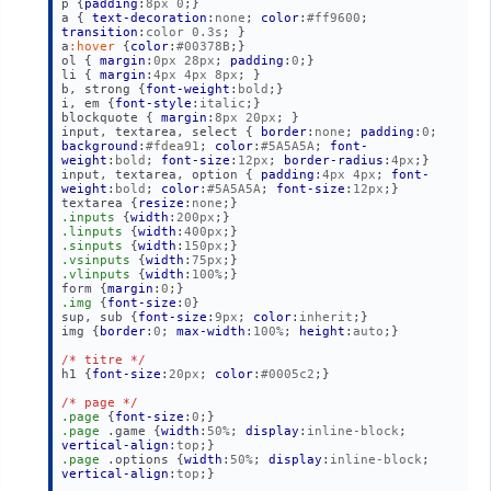
p {
padding
:
8px 0
;}

a { 
text-decoration
:
none
; 
color
:
#ff9600
; 
transition
:
color 0.3s
; }

a
:hover
 {
color
:
#00378B
;}

ol { 
margin
:
0px 28px
; 
padding
:
0
;}

li { 
margin
:
4px 4px 8px
; }

b, strong {
font-weight
:
bold
;}

i, em {
font-style
:
italic
;}

blockquote { 
margin
:
8px 20px
; }

input, textarea, select { 
border
:
none
; 
padding
:
0
; 
background
:
#fdea91
; 
color
:
#5A5A5A
; 
font-
weight
:
bold
; 
font-size
:
12px
; 
border-radius
:
4px
;}

input, textarea, option { 
padding
:
4px 4px
; 
font-
weight
:
bold
; 
color
:
#5A5A5A
; 
font-size
:
12px
;}

textarea {
resize
:
none
.inputs
 {
width
:
200px
.linputs
 {
width
:
400px
.sinputs
 {
width
:
150px
.vsinputs
 {
width
:
75px
.vlinputs
 {
width
:
100%
;}

form {
margin
:
0
.img
 {
font-size
:
0
}

sup, sub {
font-size
:
9px
; 
color
:
inherit
;}

img {
border
:
0
; 
max-width
:
100%
; 
height
:
auto
;}

/* titre */
h1 {
font-size
:
20px
; 
color
:
#0005c2
;}

/* page */
.page
 {
font-size
:
0
.page
 .game {
width
:
50%
; 
display
:
inline-block
; 
vertical-align
:
top
.page
 .options {
width
:
50%
; 
display
:
inline-block
; 
vertical-align
:
top
;}
