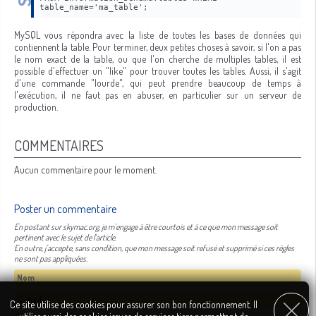
table_name='ma_table';
MySQL vous répondra avec la liste de toutes les bases de données qui
contiennent la table. Pour terminer, deux petites choses à savoir, si l'on a pas
le nom exact de la table, ou que l'on cherche de multiples tables, il est
possible d'effectuer un "like" pour trouver toutes les tables. Aussi, il s'agit
d'une commande "lourde", qui peut prendre beaucoup de temps à
l'exécution, il ne faut pas en abuser, en particulier sur un serveur de
production.
COMMENTAIRES
Aucun commentaire pour le moment.
Poster un commentaire
En postant sur skymac.org, je m'engage à être courtois et à ce que mon message soit
pertinent avec le sujet de l'article.
En outre, j'accepte, sans condition, que mon message soit refusé et supprimé si ces règles
ne sont pas appliquées.
Ce site utilise des cookies pour assurer son bon fonctionnement. Il