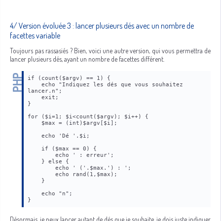
4/ Version évoluée 3 : lancer plusieurs dés avec un nombre de
facettes variable
Toujours pas rassasiés ? Bien, voici une autre version, qui vous permettra de
lancer plusieurs dés, ayant un nombre de facettes différent.
if (count($argv) == 1) {
    echo "Indiquez les dés que vous souhaitez 
lancer.n";
    exit;
}
for ($i=1; $i<count($argv); $i++) {
    $max = (int)$argv[$i];
    echo 'Dé '.$i;
    if ($max == 0) {
        echo ' : erreur';
    } else {
        echo ' ('.$max.') : ';
        echo rand(1,$max);
    }
    echo "n";
}
Désormais, je peux lancer autant de dés que je souhaite, je dois juste indiquer