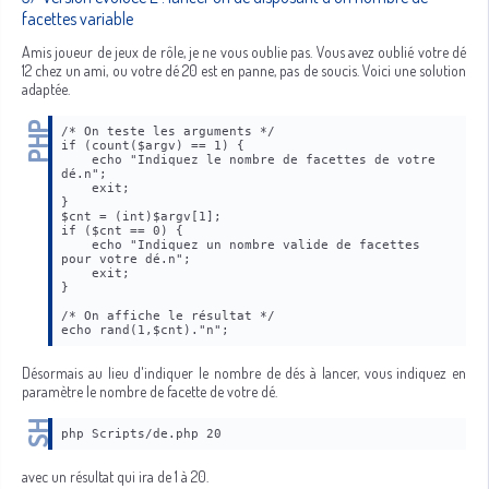
facettes variable
Amis joueur de jeux de rôle, je ne vous oublie pas. Vous avez oublié votre dé
12 chez un ami, ou votre dé 20 est en panne, pas de soucis. Voici une solution
adaptée.
/* On teste les arguments */
if (count($argv) == 1) {
    echo "Indiquez le nombre de facettes de votre 
dé.n";
    exit;
}
$cnt = (int)$argv[1];
if ($cnt == 0) {
    echo "Indiquez un nombre valide de facettes 
pour votre dé.n";
    exit;
}
/* On affiche le résultat */
echo rand(1,$cnt)."n";
Désormais au lieu d'indiquer le nombre de dés à lancer, vous indiquez en
paramètre le nombre de facette de votre dé.
php Scripts/de.php 20
avec un résultat qui ira de 1 à 20.