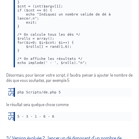
}
$cnt = (int)$argv[1];
if ($cnt == 0) {
    echo "Indiquez un nombre valide de dé à 
lancer.n";
    exit;
}
/* On calcule tous les dés */
$rolls = array();
for($i=0; $i<$cnt; $i++) {
    $rolls[] = rand(1,6);
}
/* On affiche les résultats */
echo implode(' - ', $rolls)."n";
Désormais, pour lancer votre script, il faudra penser à ajouter le nombre de
dés que vous souhaitez, par exemple 5
php Scripts/de.php 5
le résultat sera quelque chose comme
5 - 3 - 1 - 6 - 6
3/ Version évoluée 2 : lancer un dé disposant d'un nombre de