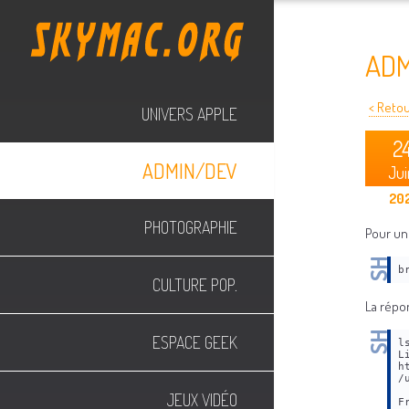
AD
< Retour
UNIVERS APPLE
2
ADMIN/DEV
Jui
202
PHOTOGRAPHIE
Pour un
b
CULTURE POP.
La répo
ESPACE GEEK
l
L
h
/
 
JEUX VIDÉO
F