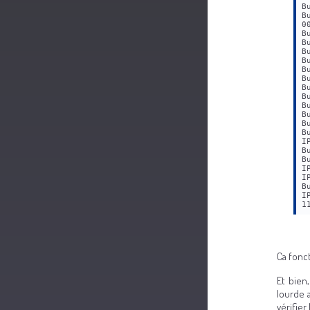
B
B
0
B
B
B
B
B
B
B
B
B
B
B
B
I
B
B
I
I
B
I
1
Ca fonct
Et bien
lourde 
vérifier