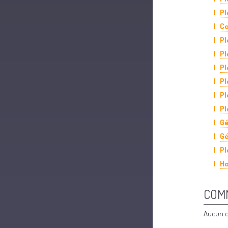
Pl
Co
Pl
Pl
Pl
Pl
Pl
Pl
Gé
Gé
Pl
Ho
COM
Aucun c