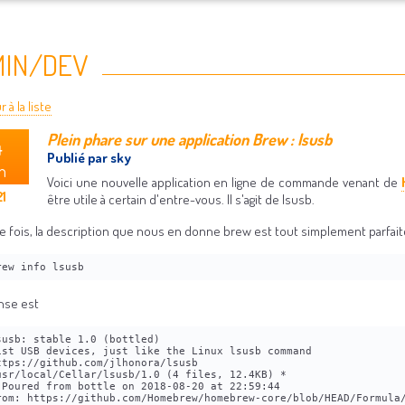
MIN/DEV
 à la liste
Plein phare sur une application Brew : lsusb
4
Publié par sky
n
Voici une nouvelle application en ligne de commande venant de
1
être utile à certain d'entre-vous. Il s'agit de lsusb.
e fois, la description que nous en donne brew est tout simplement parfaite.
rew info lsusb
nse est
susb: stable 1.0 (bottled)
ist USB devices, just like the Linux lsusb command
ttps://github.com/jlhonora/lsusb
usr/local/Cellar/lsusb/1.0 (4 files, 12.4KB) *
 Poured from bottle on 2018-08-20 at 22:59:44
rom: https://github.com/Homebrew/homebrew-core/blob/HEAD/Formula