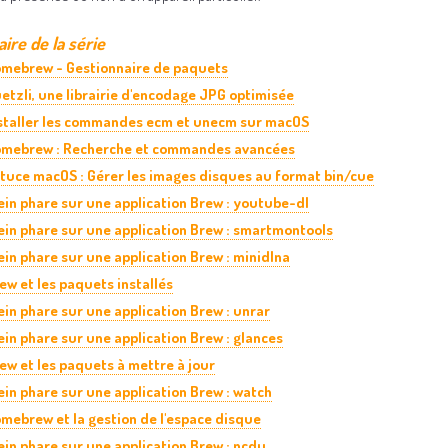
re de la série
mebrew - Gestionnaire de paquets
etzli, une librairie d'encodage JPG optimisée
staller les commandes ecm et unecm sur macOS
mebrew : Recherche et commandes avancées
tuce macOS : Gérer les images disques au format bin/cue
ein phare sur une application Brew : youtube-dl
ein phare sur une application Brew : smartmontools
ein phare sur une application Brew : minidlna
ew et les paquets installés
ein phare sur une application Brew : unrar
ein phare sur une application Brew : glances
ew et les paquets à mettre à jour
ein phare sur une application Brew : watch
mebrew et la gestion de l'espace disque
ein phare sur une application Brew : ncdu