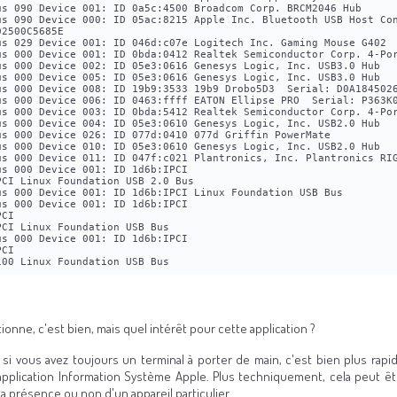
us 090 Device 001: ID 0a5c:4500 Broadcom Corp. BRCM2046 Hub
us 090 Device 000: ID 05ac:8215 Apple Inc. Bluetooth USB Host Con
02500C5685E
us 029 Device 001: ID 046d:c07e Logitech Inc. Gaming Mouse G402 
us 000 Device 001: ID 0bda:0412 Realtek Semiconductor Corp. 4-Po
us 000 Device 002: ID 05e3:0616 Genesys Logic, Inc. USB3.0 Hub
us 000 Device 005: ID 05e3:0616 Genesys Logic, Inc. USB3.0 Hub
us 000 Device 008: ID 19b9:3533 19b9 Drobo5D3  Serial: D0A184502
us 000 Device 006: ID 0463:ffff EATON Ellipse PRO  Serial: P363K
us 000 Device 003: ID 0bda:5412 Realtek Semiconductor Corp. 4-Po
us 000 Device 004: ID 05e3:0610 Genesys Logic, Inc. USB2.0 Hub
us 000 Device 026: ID 077d:0410 077d Griffin PowerMate
us 000 Device 010: ID 05e3:0610 Genesys Logic, Inc. USB2.0 Hub
us 000 Device 011: ID 047f:c021 Plantronics, Inc. Plantronics RI
us 000 Device 001: ID 1d6b:IPCI
PCI Linux Foundation USB 2.0 Bus
us 000 Device 001: ID 1d6b:IPCI Linux Foundation USB Bus
us 000 Device 001: ID 1d6b:IPCI
PCI
PCI Linux Foundation USB Bus
us 000 Device 001: ID 1d6b:IPCI
PCI
100 Linux Foundation USB Bus
ionne, c'est bien, mais quel intérêt pour cette application ?
, si vous avez toujours un terminal à porter de main, c'est bien plus rapi
application Information Système Apple. Plus techniquement, cela peut êt
 la présence ou non d'un appareil particulier.