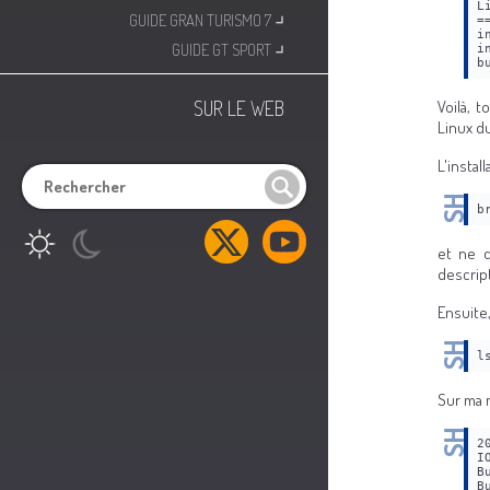
⌟
L
GUIDE GRAN TURISMO 7
=
i
⌟
GUIDE GT SPORT
i
b
SUR LE WEB
Voilà, 
Linux 
L'instal
b
et ne d
descrip
Ensuite,
l
Sur ma m
2
I
B
B