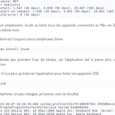
icense: MIT
=> Analytics
nstall: 1,547 (30 days), 4,658 (90 days), 20,667 (365 days)
nstall-on-request: 1,548 (30 days), 4,655 (90 days), 20,661 (365
uild-error: 0 (30 days)
tout simplement, lsusb va lister tous les appareils connectés au Mac en
du même nom.
lation est toujours aussi simple avec brew
rew install lsusb
evrait pas prendre trop de temps, car l'application fait à peine plu
tion.
 il n'y a plus qu'à lancer l'application pour lister vos appareils USB
susb
achine, un peu chargée, je l'avoue, voici le résultat
021-06-07 16:36:18.466 system_profiler[51179:60828750] SPUSBDevic
OCreatePlugInInterfaceForService failed 0xe00002be
us 253 Device 001: ID 05ac:1006 Apple Inc. Keyboard Hub  Serial:
us 253 Device 002: ID 05ac:0250 Apple Inc. Apple Keyboard