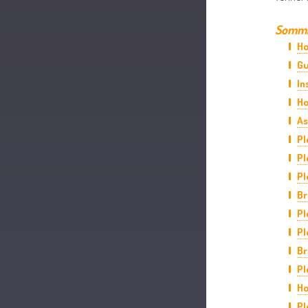
Sommai
Ho
Gu
In
Ho
As
Pl
Pl
Pl
Br
Pl
Pl
Br
Pl
Ho
Pl