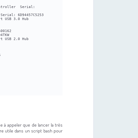
troller  Serial: 
 Serial: 6D94457C5253
rt USB 3.0 Hub
600162
04TKW
rt USB 2.0 Hub
G
de à appeler que de lancer la très
re utile dans un script bash pour